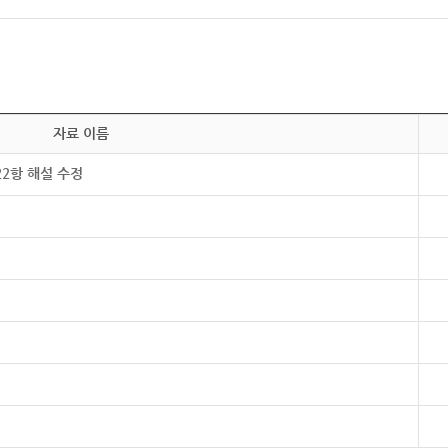
자료 이름
22항 해설 수정