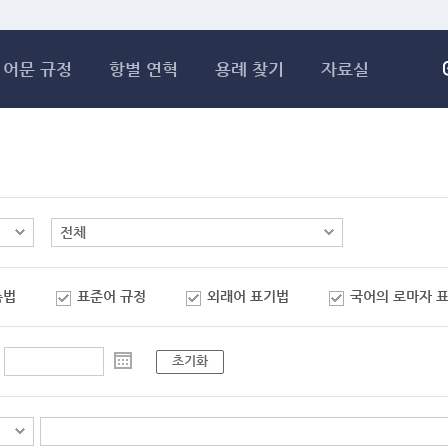
메인콘텐츠 바로가기
어문 규정
항별 연혁
용례 찾기
자료실
춤법
표준어 규정
외래어 표기법
국어의 로마자 
초기화