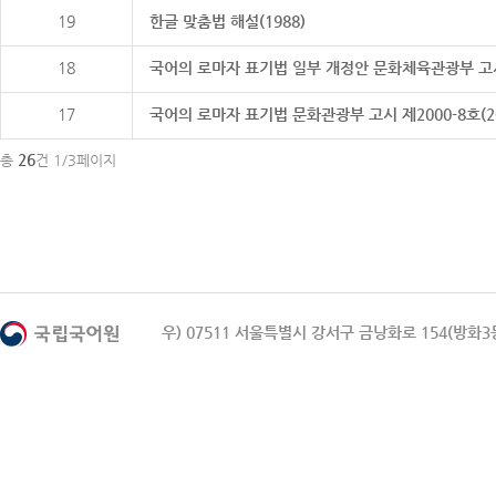
19
한글 맞춤법 해설(1988)
18
국어의 로마자 표기법 일부 개정안 문화체육관광부 고시 제20
17
국어의 로마자 표기법 문화관광부 고시 제2000-8호(2000
26
총
건 1/3페이지
우) 07511 서울특별시 강서구 금낭화로 154(방화3동