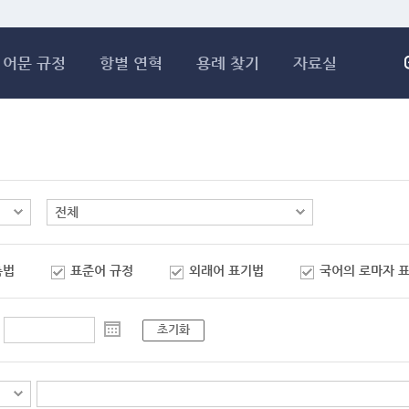
메인콘텐츠 바로가기
어문 규정
항별 연혁
용례 찾기
자료실
춤법
표준어 규정
외래어 표기법
국어의 로마자 
초기화