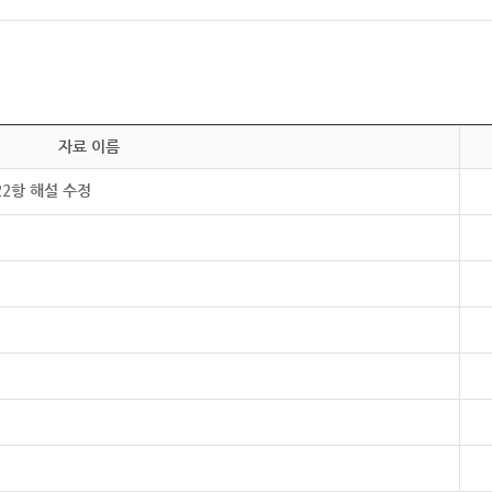
자료 이름
22항 해설 수정