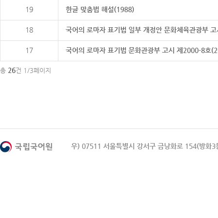
19
한글 맞춤법 해설(1988)
18
국어의 로마자 표기법 일부 개정안 문화체육관광부 고시 제20
17
국어의 로마자 표기법 문화관광부 고시 제2000-8호(2000
26
총
건 1/3페이지
우) 07511 서울특별시 강서구 금낭화로 154(방화3동