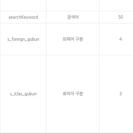
searchKeyword
검색어
50
s_foreign_gubun
외래어 구분
4
s_lclas_gubun
로마자 구분
3