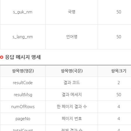
s_guk_nm
국명
50
s_lang_nm
언어명
50
응답 메시지 명세
항목명(영문)
항목명(국문)
항목크기
resultCode
결과 코드
2
resultMsg
결과 메세지
50
numOfRows
한 페이지 결과 수
4
pageNo
페이지 번호
4
totalCount
전체 결과 수
4