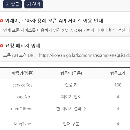
키 발급
키 찾기
외래어, 로마자 용례 오픈 API 서비스 이용 안내
연계 표준 서비스를 이용하기 위한 XML/JSON 기반의 데이터 형식, 갱신
요청 메시지 명세
오픈 API 요청 URL : https://korean.go.kr/kornorms/exampleReqList.d
항목명(영문)
항목명(국문)
항목크기
serviceKey
인증 키
100
pageNo
페이지 번호
4
numOfRows
한 페이지 결과 수
4
langType
언어 구분
4