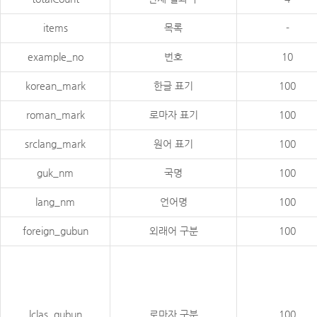
items
목록
-
example_no
번호
10
korean_mark
한글 표기
100
roman_mark
로마자 표기
100
srclang_mark
원어 표기
100
guk_nm
국명
100
lang_nm
언어명
100
foreign_gubun
외래어 구분
100
lclas_gubun
로마자 구분
100