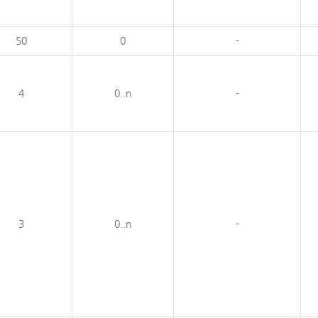
50
0
-
4
0..n
-
3
0..n
-