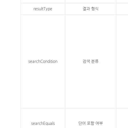
resultType
결과 형식
searchCondition
검색 분류
searchEquals
단어 포함 여부