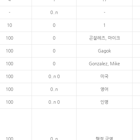
-
0..n
-
10
0
1
100
0
곤잘레즈, 마이크
100
0
Gagok
100
0
Gonzalez, Mike
100
0..n 0
미국
100
0..n
영어
100
0..n 0
인명
100
0..n
행정 구역