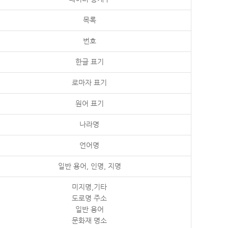
목록
번호
한글 표기
로마자 표기
원어 표기
나라명
언어명
일반 용어, 인명, 지명
미지명,기타
도로명 주소
일반 용어
문화재 명소