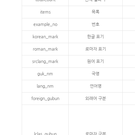
items
목록
example_no
번호
korean_mark
한글 표기
roman_mark
로마자 표기
srclang_mark
원어 표기
guk_nm
국명
lang_nm
언어명
foreign_gubun
외래어 구분
lclas_gubun
로마자 구분