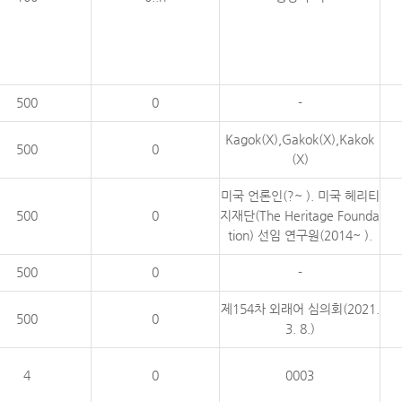
500
0
-
Kagok(X),Gakok(X),Kakok
500
0
(X)
미국 언론인(?~ ). 미국 헤리티
500
0
지재단(The Heritage Founda
tion) 선임 연구원(2014~ ).
500
0
-
제154차 외래어 심의회(2021.
500
0
3. 8.)
4
0
0003