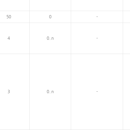
50
0
-
4
0..n
-
3
0..n
-