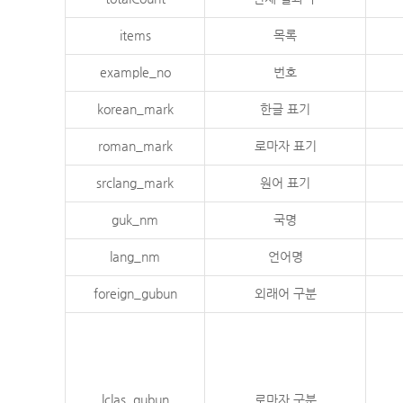
items
목록
example_no
번호
korean_mark
한글 표기
roman_mark
로마자 표기
srclang_mark
원어 표기
guk_nm
국명
lang_nm
언어명
foreign_gubun
외래어 구분
lclas_gubun
로마자 구분