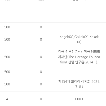
500
0
-
Kagok(X),Gakok(X),Kakok
500
0
(X)
미국 언론인(?~ ). 미국 헤리티
500
0
지재단(The Heritage Founda
tion) 선임 연구원(2014~ ).
500
0
-
제154차 외래어 심의회(2021.
500
0
3. 8.)
4
0
0003