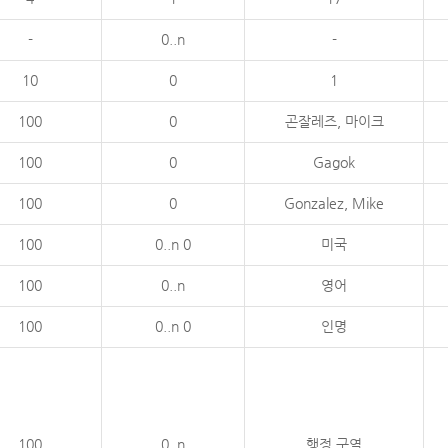
-
0..n
-
10
0
1
100
0
곤잘레즈, 마이크
100
0
Gagok
100
0
Gonzalez, Mike
100
0..n 0
미국
100
0..n
영어
100
0..n 0
인명
100
0..n
행정 구역