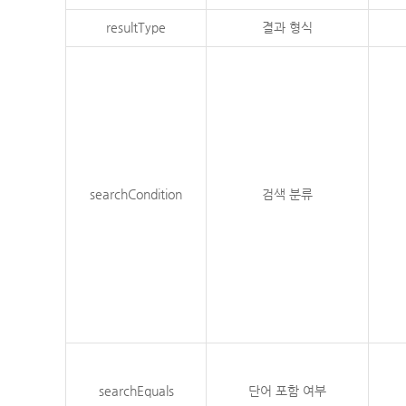
resultType
결과 형식
searchCondition
검색 분류
searchEquals
단어 포함 여부