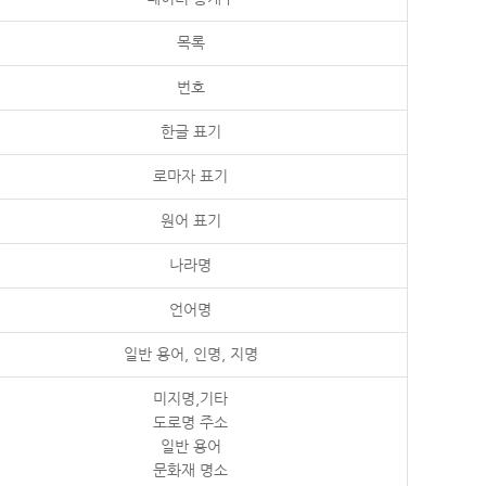
목록
번호
한글 표기
로마자 표기
원어 표기
나라명
언어명
일반 용어, 인명, 지명
미지명,기타
도로명 주소
일반 용어
문화재 명소