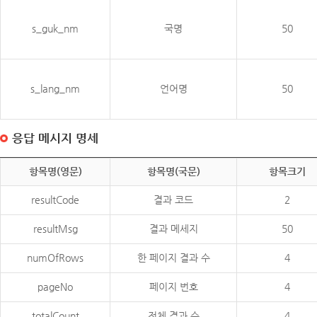
s_guk_nm
국명
50
s_lang_nm
언어명
50
응답 메시지 명세
항목명(영문)
항목명(국문)
항목크기
resultCode
결과 코드
2
resultMsg
결과 메세지
50
numOfRows
한 페이지 결과 수
4
pageNo
페이지 번호
4
totalCount
전체 결과 수
4