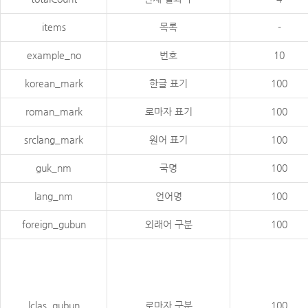
items
목록
-
example_no
번호
10
korean_mark
한글 표기
100
roman_mark
로마자 표기
100
srclang_mark
원어 표기
100
guk_nm
국명
100
lang_nm
언어명
100
foreign_gubun
외래어 구분
100
lclas_gubun
로마자 구분
100