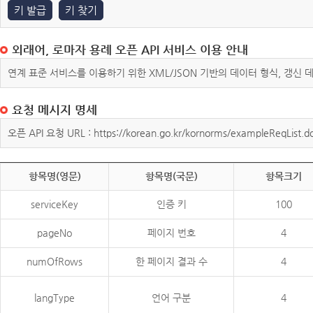
키 발급
키 찾기
외래어, 로마자 용례 오픈 API 서비스 이용 안내
연계 표준 서비스를 이용하기 위한 XML/JSON 기반의 데이터 형식, 갱신
요청 메시지 명세
오픈 API 요청 URL : https://korean.go.kr/kornorms/exampleReqList.d
항목명(영문)
항목명(국문)
항목크기
serviceKey
인증 키
100
pageNo
페이지 번호
4
numOfRows
한 페이지 결과 수
4
langType
언어 구분
4