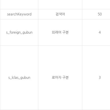
searchKeyword
검색어
50
s_foreign_gubun
외래어 구분
4
s_lclas_gubun
로마자 구분
3