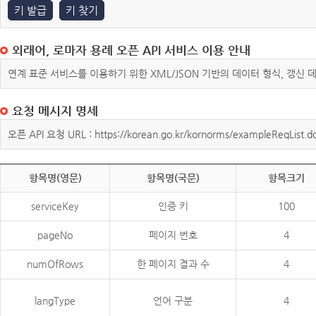
키 발급
키 찾기
외래어, 로마자 용례 오픈 API 서비스 이용 안내
연계 표준 서비스를 이용하기 위한 XML/JSON 기반의 데이터 형식, 갱신
요청 메시지 명세
오픈 API 요청 URL : https://korean.go.kr/kornorms/exampleReqList.d
항목명(영문)
항목명(국문)
항목크기
serviceKey
인증 키
100
pageNo
페이지 번호
4
numOfRows
한 페이지 결과 수
4
langType
언어 구분
4