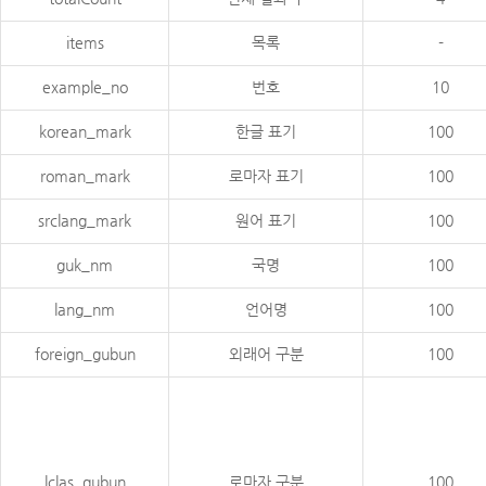
items
목록
-
example_no
번호
10
korean_mark
한글 표기
100
roman_mark
로마자 표기
100
srclang_mark
원어 표기
100
guk_nm
국명
100
lang_nm
언어명
100
foreign_gubun
외래어 구분
100
lclas_gubun
로마자 구분
100