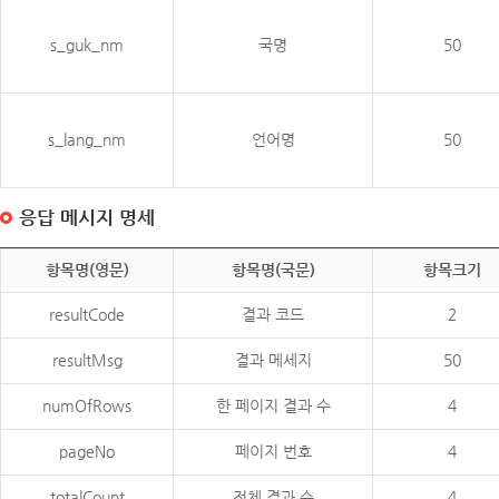
s_guk_nm
국명
50
s_lang_nm
언어명
50
응답 메시지 명세
항목명(영문)
항목명(국문)
항목크기
resultCode
결과 코드
2
resultMsg
결과 메세지
50
numOfRows
한 페이지 결과 수
4
pageNo
페이지 번호
4
totalCount
전체 결과 수
4