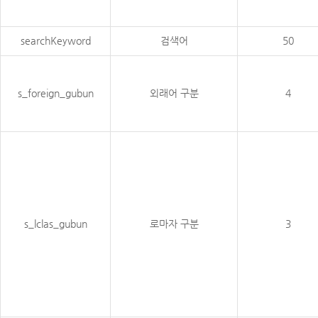
searchKeyword
검색어
50
s_foreign_gubun
외래어 구분
4
s_lclas_gubun
로마자 구분
3