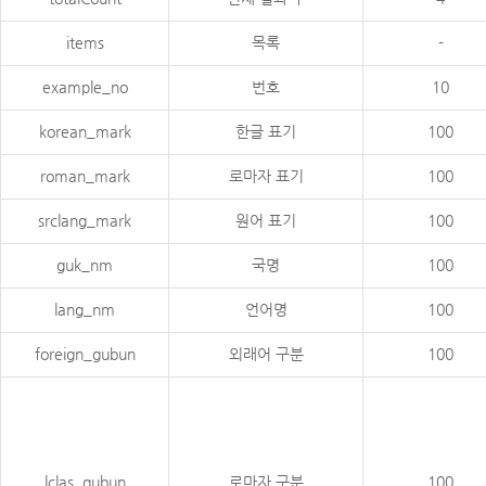
items
목록
-
example_no
번호
10
korean_mark
한글 표기
100
roman_mark
로마자 표기
100
srclang_mark
원어 표기
100
guk_nm
국명
100
lang_nm
언어명
100
foreign_gubun
외래어 구분
100
lclas_gubun
로마자 구분
100