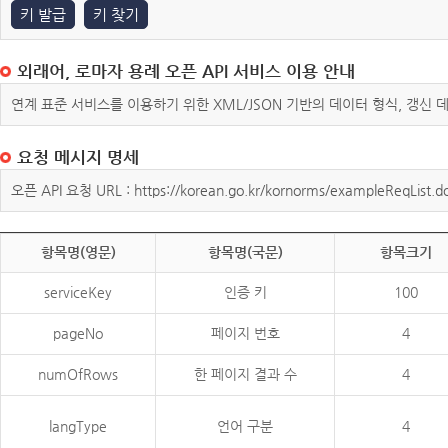
키 발급
키 찾기
외래어, 로마자 용례 오픈 API 서비스 이용 안내
연계 표준 서비스를 이용하기 위한 XML/JSON 기반의 데이터 형식, 갱신
요청 메시지 명세
오픈 API 요청 URL : https://korean.go.kr/kornorms/exampleReqList.d
항목명(영문)
항목명(국문)
항목크기
serviceKey
인증 키
100
pageNo
페이지 번호
4
numOfRows
한 페이지 결과 수
4
langType
언어 구분
4