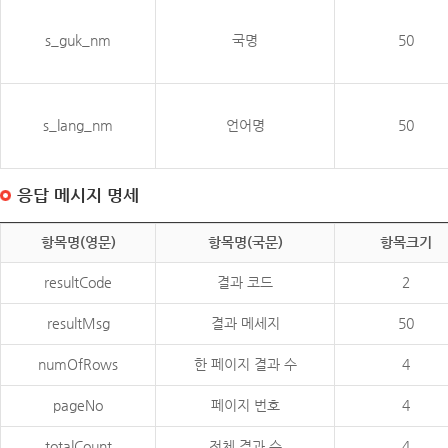
s_guk_nm
국명
50
s_lang_nm
언어명
50
응답 메시지 명세
항목명(영문)
항목명(국문)
항목크기
resultCode
결과 코드
2
resultMsg
결과 메세지
50
numOfRows
한 페이지 결과 수
4
pageNo
페이지 번호
4
totalCount
전체 결과 수
4