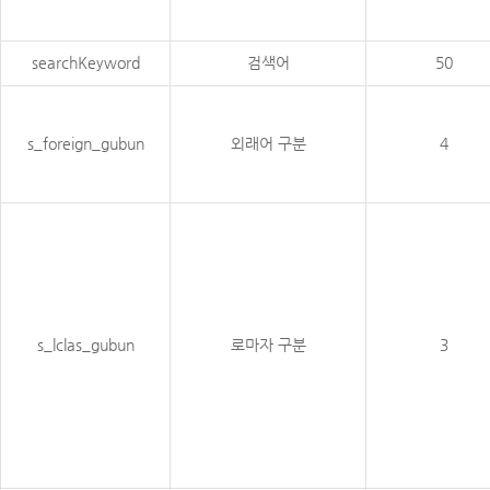
searchKeyword
검색어
50
s_foreign_gubun
외래어 구분
4
s_lclas_gubun
로마자 구분
3