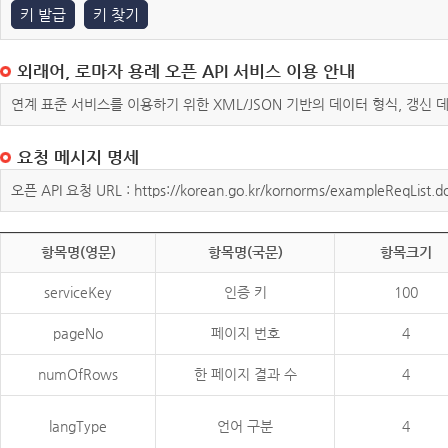
키 발급
키 찾기
외래어, 로마자 용례 오픈 API 서비스 이용 안내
연계 표준 서비스를 이용하기 위한 XML/JSON 기반의 데이터 형식, 갱신
요청 메시지 명세
오픈 API 요청 URL : https://korean.go.kr/kornorms/exampleReqList.d
항목명(영문)
항목명(국문)
항목크기
serviceKey
인증 키
100
pageNo
페이지 번호
4
numOfRows
한 페이지 결과 수
4
langType
언어 구분
4