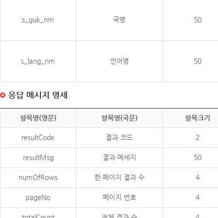
s_guk_nm
국명
50
s_lang_nm
언어명
50
응답 메시지 명세
항목명(영문)
항목명(국문)
항목크기
resultCode
결과 코드
2
resultMsg
결과 메세지
50
numOfRows
한 페이지 결과 수
4
pageNo
페이지 번호
4
totalCount
전체 결과 수
4