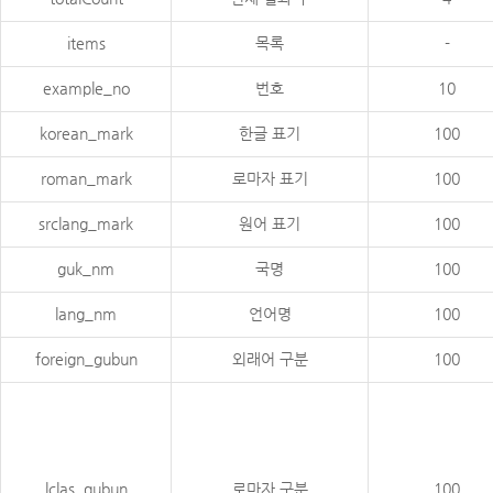
items
목록
-
example_no
번호
10
korean_mark
한글 표기
100
roman_mark
로마자 표기
100
srclang_mark
원어 표기
100
guk_nm
국명
100
lang_nm
언어명
100
foreign_gubun
외래어 구분
100
lclas_gubun
로마자 구분
100