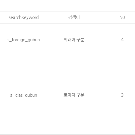
searchKeyword
검색어
50
s_foreign_gubun
외래어 구분
4
s_lclas_gubun
로마자 구분
3