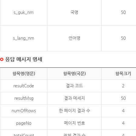
s_guk_nm
국명
50
s_lang_nm
언어명
50
응답 메시지 명세
항목명(영문)
항목명(국문)
항목크기
resultCode
결과 코드
2
resultMsg
결과 메세지
50
numOfRows
한 페이지 결과 수
4
pageNo
페이지 번호
4
totalCount
전체 결과 수
4