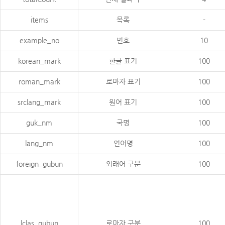
items
목록
-
example_no
번호
10
korean_mark
한글 표기
100
roman_mark
로마자 표기
100
srclang_mark
원어 표기
100
guk_nm
국명
100
lang_nm
언어명
100
foreign_gubun
외래어 구분
100
lclas_gubun
로마자 구분
100