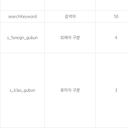
searchKeyword
검색어
50
s_foreign_gubun
외래어 구분
4
s_lclas_gubun
로마자 구분
3