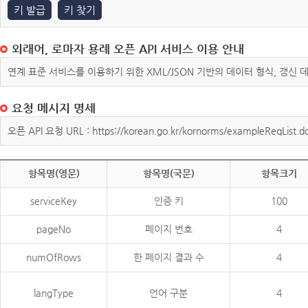
키 발급
키 찾기
외래어, 로마자 용례 오픈 API 서비스 이용 안내
연계 표준 서비스를 이용하기 위한 XML/JSON 기반의 데이터 형식, 갱신
요청 메시지 명세
오픈 API 요청 URL : https://korean.go.kr/kornorms/exampleReqList.d
항목명(영문)
항목명(국문)
항목크기
serviceKey
인증 키
100
pageNo
페이지 번호
4
numOfRows
한 페이지 결과 수
4
langType
언어 구분
4