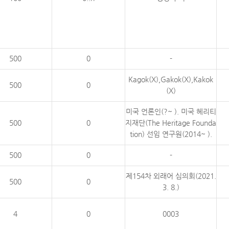
500
0
-
Kagok(X),Gakok(X),Kakok
500
0
(X)
미국 언론인(?~ ). 미국 헤리티
500
0
지재단(The Heritage Founda
tion) 선임 연구원(2014~ ).
500
0
-
제154차 외래어 심의회(2021.
500
0
3. 8.)
4
0
0003