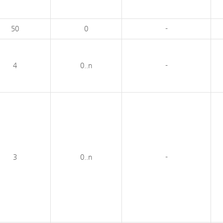
50
0
-
4
0..n
-
3
0..n
-