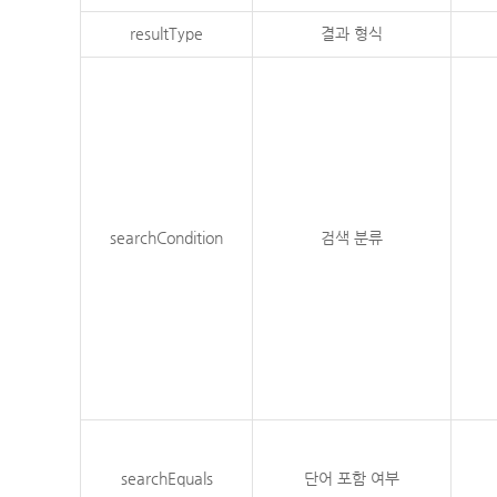
resultType
결과 형식
searchCondition
검색 분류
searchEquals
단어 포함 여부