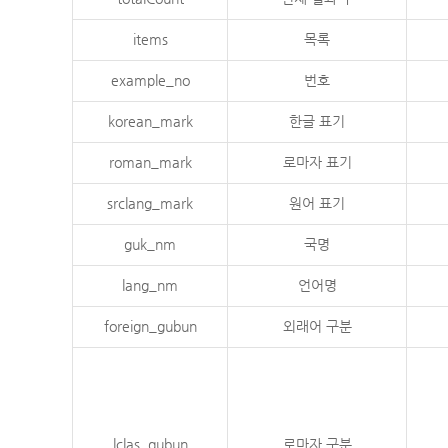
items
목록
example_no
번호
korean_mark
한글 표기
roman_mark
로마자 표기
srclang_mark
원어 표기
guk_nm
국명
lang_nm
언어명
foreign_gubun
외래어 구분
lclas_gubun
로마자 구분