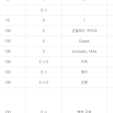
-
0..n
-
10
0
1
100
0
곤잘레즈, 마이크
100
0
Gagok
100
0
Gonzalez, Mike
100
0..n 0
미국
100
0..n
영어
100
0..n 0
인명
100
0..n
행정 구역