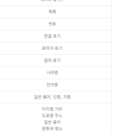
목록
번호
한글 표기
로마자 표기
원어 표기
나라명
언어명
일반 용어, 인명, 지명
미지명,기타
도로명 주소
일반 용어
문화재 명소