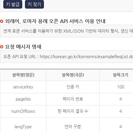
키 발급
키 찾기
외래어, 로마자 용례 오픈 API 서비스 이용 안내
연계 표준 서비스를 이용하기 위한 XML/JSON 기반의 데이터 형식, 갱신
요청 메시지 명세
오픈 API 요청 URL : https://korean.go.kr/kornorms/exampleReqList.d
항목명(영문)
항목명(국문)
항목크기
serviceKey
인증 키
100
pageNo
페이지 번호
4
numOfRows
한 페이지 결과 수
4
langType
언어 구분
4