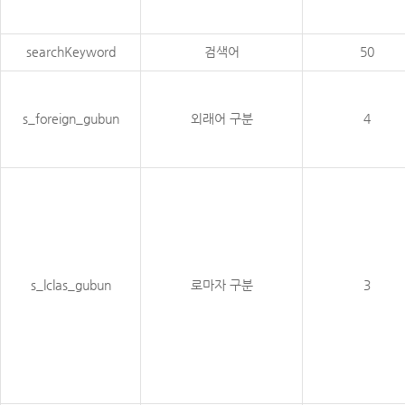
searchKeyword
검색어
50
s_foreign_gubun
외래어 구분
4
s_lclas_gubun
로마자 구분
3