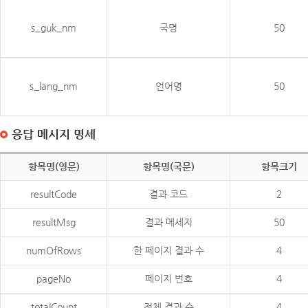
s_guk_nm
국명
50
s_lang_nm
언어명
50
응답 메시지 명세
항목명(영문)
항목명(국문)
항목크기
resultCode
결과 코드
2
resultMsg
결과 메세지
50
numOfRows
한 페이지 결과 수
4
pageNo
페이지 번호
4
totalCount
전체 결과 수
4