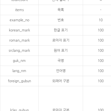
items
목록
-
example_no
번호
10
korean_mark
한글 표기
100
roman_mark
로마자 표기
100
srclang_mark
원어 표기
100
guk_nm
국명
100
lang_nm
언어명
100
foreign_gubun
외래어 구분
100
lclas_gubun
로마자 구분
100