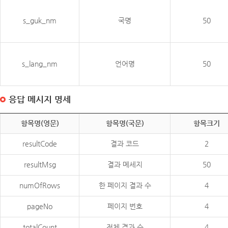
s_guk_nm
국명
50
s_lang_nm
언어명
50
응답 메시지 명세
항목명(영문)
항목명(국문)
항목크기
resultCode
결과 코드
2
resultMsg
결과 메세지
50
numOfRows
한 페이지 결과 수
4
pageNo
페이지 번호
4
totalCount
전체 결과 수
4