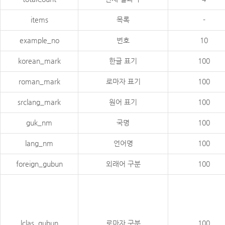
items
목록
-
example_no
번호
10
korean_mark
한글 표기
100
roman_mark
로마자 표기
100
srclang_mark
원어 표기
100
guk_nm
국명
100
lang_nm
언어명
100
foreign_gubun
외래어 구분
100
lclas_gubun
로마자 구분
100