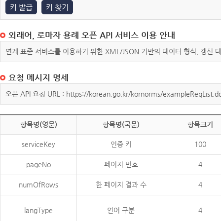
키 발급
키 찾기
외래어, 로마자 용례 오픈 API 서비스 이용 안내
연계 표준 서비스를 이용하기 위한 XML/JSON 기반의 데이터 형식, 갱신
요청 메시지 명세
오픈 API 요청 URL : https://korean.go.kr/kornorms/exampleReqList.d
항목명(영문)
항목명(국문)
항목크기
serviceKey
인증 키
100
pageNo
페이지 번호
4
numOfRows
한 페이지 결과 수
4
langType
언어 구분
4