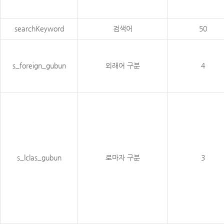
searchKeyword
검색어
50
s_foreign_gubun
외래어 구분
4
s_lclas_gubun
로마자 구분
3