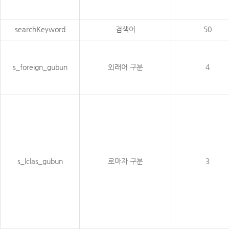
searchKeyword
검색어
50
s_foreign_gubun
외래어 구분
4
s_lclas_gubun
로마자 구분
3