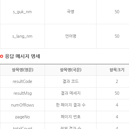
s_guk_nm
국명
50
s_lang_nm
언어명
50
응답 메시지 명세
항목명(영문)
항목명(국문)
항목크기
resultCode
결과 코드
2
resultMsg
결과 메세지
50
numOfRows
한 페이지 결과 수
4
pageNo
페이지 번호
4
totalCount
전체 결과 수
4