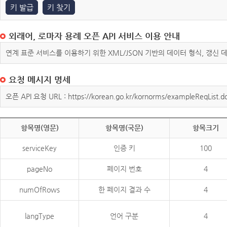
키 발급
키 찾기
외래어, 로마자 용례 오픈 API 서비스 이용 안내
연계 표준 서비스를 이용하기 위한 XML/JSON 기반의 데이터 형식, 갱신
요청 메시지 명세
오픈 API 요청 URL : https://korean.go.kr/kornorms/exampleReqList.d
항목명(영문)
항목명(국문)
항목크기
serviceKey
인증 키
100
pageNo
페이지 번호
4
numOfRows
한 페이지 결과 수
4
langType
언어 구분
4