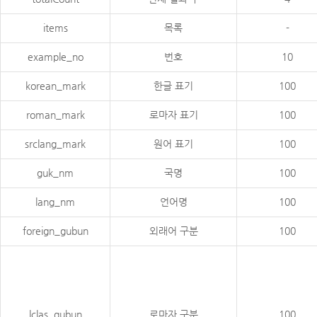
items
목록
-
example_no
번호
10
korean_mark
한글 표기
100
roman_mark
로마자 표기
100
srclang_mark
원어 표기
100
guk_nm
국명
100
lang_nm
언어명
100
foreign_gubun
외래어 구분
100
lclas_gubun
로마자 구분
100