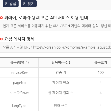
키 발급
키 찾기
외래어, 로마자 용례 오픈 API 서비스 이용 안내
연계 표준 서비스를 이용하기 위한 XML/JSON 기반의 데이터 형식, 갱신
요청 메시지 명세
오픈 API 요청 URL : https://korean.go.kr/kornorms/exampleReqList.d
항목명(영문)
항목명(국문)
항목크기
serviceKey
인증 키
100
pageNo
페이지 번호
4
numOfRows
한 페이지 결과 수
4
langType
언어 구분
4