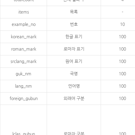
items
목록
-
example_no
번호
10
korean_mark
한글 표기
100
roman_mark
로마자 표기
100
srclang_mark
원어 표기
100
guk_nm
국명
100
lang_nm
언어명
100
foreign_gubun
외래어 구분
100
lclas_gubun
로마자 구분
100