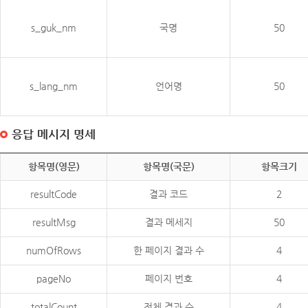
s_guk_nm
국명
50
s_lang_nm
언어명
50
응답 메시지 명세
항목명(영문)
항목명(국문)
항목크기
resultCode
결과 코드
2
resultMsg
결과 메세지
50
numOfRows
한 페이지 결과 수
4
pageNo
페이지 번호
4
totalCount
전체 결과 수
4