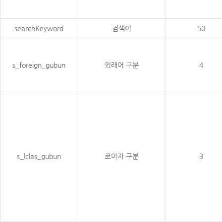
searchKeyword
검색어
50
s_foreign_gubun
외래어 구분
4
s_lclas_gubun
로마자 구분
3