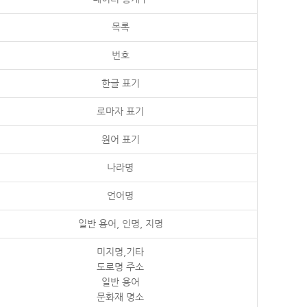
목록
번호
한글 표기
로마자 표기
원어 표기
나라명
언어명
일반 용어, 인명, 지명
미지명,기타
도로명 주소
일반 용어
문화재 명소