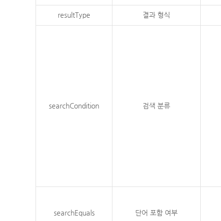
resultType
결과 형식
searchCondition
검색 분류
searchEquals
단어 포함 여부