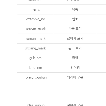
items
목록
example_no
번호
korean_mark
한글 표기
roman_mark
로마자 표기
srclang_mark
원어 표기
guk_nm
국명
lang_nm
언어명
foreign_gubun
외래어 구분
lclas_gubun
로마자 구분