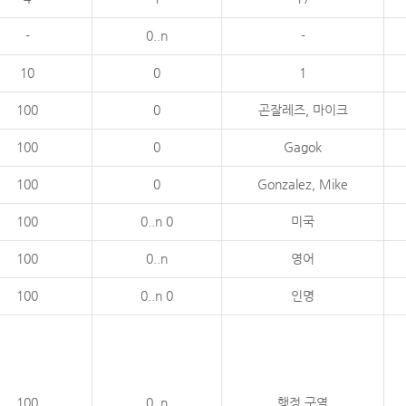
-
0..n
-
10
0
1
100
0
곤잘레즈, 마이크
100
0
Gagok
100
0
Gonzalez, Mike
100
0..n 0
미국
100
0..n
영어
100
0..n 0
인명
100
0..n
행정 구역