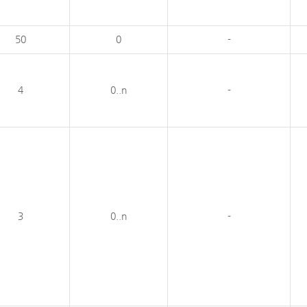
50
0
-
4
0..n
-
3
0..n
-