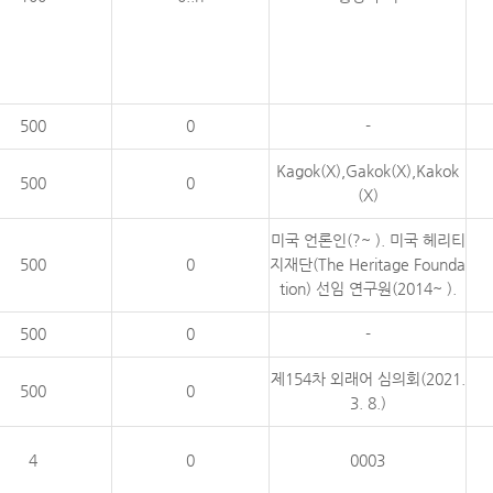
500
0
-
Kagok(X),Gakok(X),Kakok
500
0
(X)
미국 언론인(?~ ). 미국 헤리티
500
0
지재단(The Heritage Founda
tion) 선임 연구원(2014~ ).
500
0
-
제154차 외래어 심의회(2021.
500
0
3. 8.)
4
0
0003