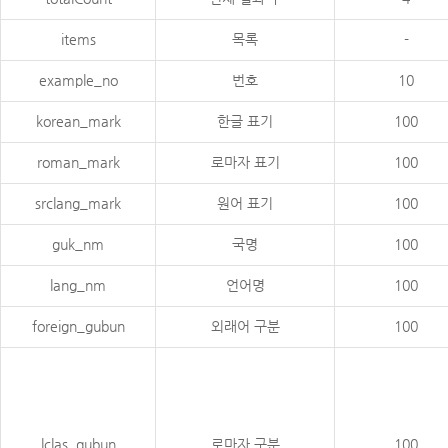
items
목록
-
example_no
번호
10
korean_mark
한글 표기
100
roman_mark
로마자 표기
100
srclang_mark
원어 표기
100
guk_nm
국명
100
lang_nm
언어명
100
foreign_gubun
외래어 구분
100
lclas_gubun
로마자 구분
100