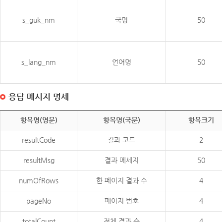
s_guk_nm
국명
50
s_lang_nm
언어명
50
응답 메시지 명세
항목명(영문)
항목명(국문)
항목크기
resultCode
결과 코드
2
resultMsg
결과 메세지
50
numOfRows
한 페이지 결과 수
4
pageNo
페이지 번호
4
totalCount
전체 결과 수
4