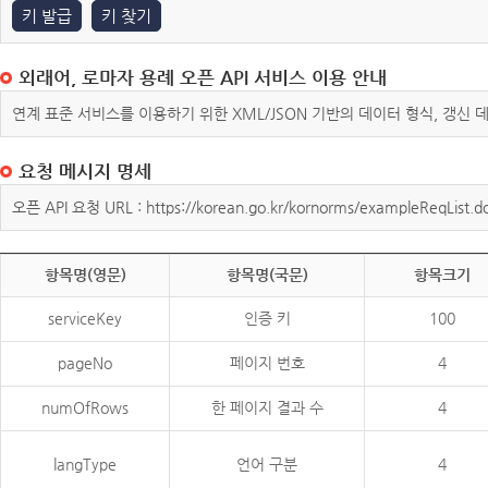
키 발급
키 찾기
외래어, 로마자 용례 오픈 API 서비스 이용 안내
연계 표준 서비스를 이용하기 위한 XML/JSON 기반의 데이터 형식, 갱신
요청 메시지 명세
오픈 API 요청 URL : https://korean.go.kr/kornorms/exampleReqList.d
항목명(영문)
항목명(국문)
항목크기
serviceKey
인증 키
100
pageNo
페이지 번호
4
numOfRows
한 페이지 결과 수
4
langType
언어 구분
4