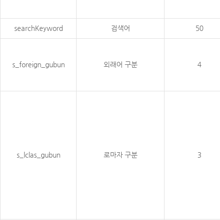
searchKeyword
검색어
50
s_foreign_gubun
외래어 구분
4
s_lclas_gubun
로마자 구분
3