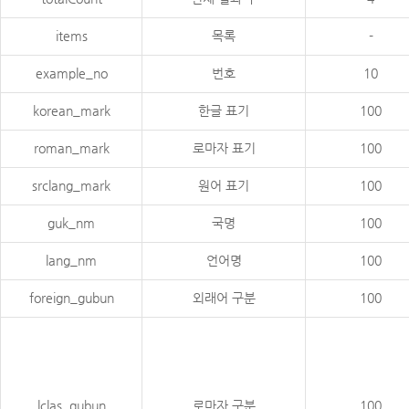
items
목록
-
example_no
번호
10
korean_mark
한글 표기
100
roman_mark
로마자 표기
100
srclang_mark
원어 표기
100
guk_nm
국명
100
lang_nm
언어명
100
foreign_gubun
외래어 구분
100
lclas_gubun
로마자 구분
100