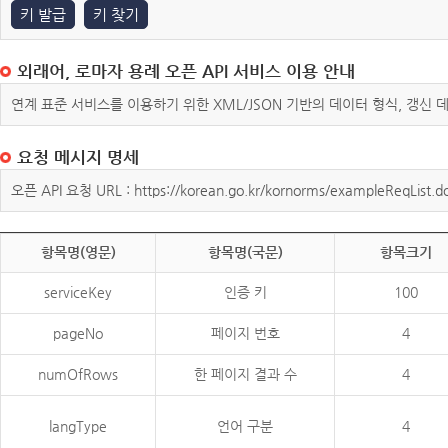
키 발급
키 찾기
외래어, 로마자 용례 오픈 API 서비스 이용 안내
연계 표준 서비스를 이용하기 위한 XML/JSON 기반의 데이터 형식, 갱신
요청 메시지 명세
오픈 API 요청 URL : https://korean.go.kr/kornorms/exampleReqList.d
항목명(영문)
항목명(국문)
항목크기
serviceKey
인증 키
100
pageNo
페이지 번호
4
numOfRows
한 페이지 결과 수
4
langType
언어 구분
4