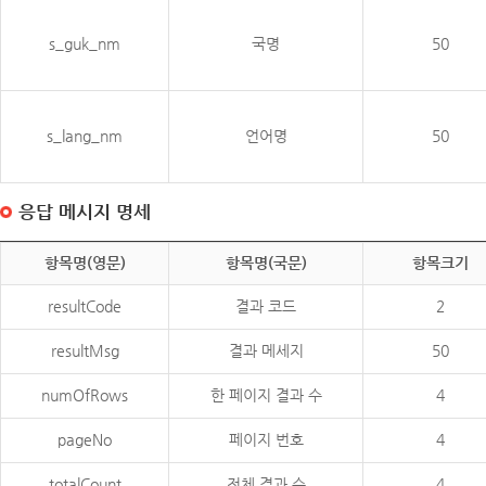
s_guk_nm
국명
50
s_lang_nm
언어명
50
응답 메시지 명세
항목명(영문)
항목명(국문)
항목크기
resultCode
결과 코드
2
resultMsg
결과 메세지
50
numOfRows
한 페이지 결과 수
4
pageNo
페이지 번호
4
totalCount
전체 결과 수
4