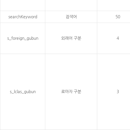
searchKeyword
검색어
50
s_foreign_gubun
외래어 구분
4
s_lclas_gubun
로마자 구분
3