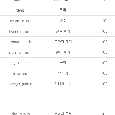
items
목록
-
example_no
번호
10
korean_mark
한글 표기
100
roman_mark
로마자 표기
100
srclang_mark
원어 표기
100
guk_nm
국명
100
lang_nm
언어명
100
foreign_gubun
외래어 구분
100
lclas_gubun
로마자 구분
100