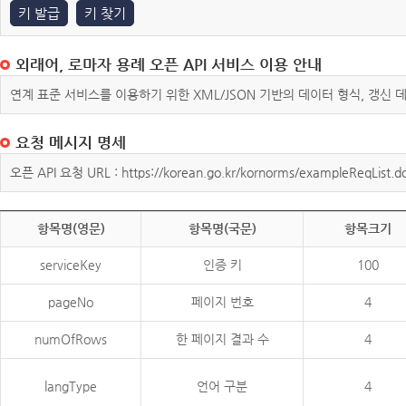
키 발급
키 찾기
외래어, 로마자 용례 오픈 API 서비스 이용 안내
연계 표준 서비스를 이용하기 위한 XML/JSON 기반의 데이터 형식, 갱신
요청 메시지 명세
오픈 API 요청 URL : https://korean.go.kr/kornorms/exampleReqList.d
항목명(영문)
항목명(국문)
항목크기
serviceKey
인증 키
100
pageNo
페이지 번호
4
numOfRows
한 페이지 결과 수
4
langType
언어 구분
4