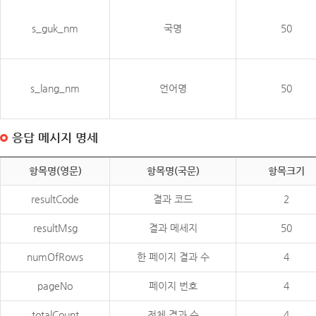
s_guk_nm
국명
50
s_lang_nm
언어명
50
응답 메시지 명세
항목명(영문)
항목명(국문)
항목크기
resultCode
결과 코드
2
resultMsg
결과 메세지
50
numOfRows
한 페이지 결과 수
4
pageNo
페이지 번호
4
totalCount
전체 결과 수
4