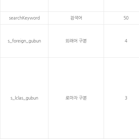
searchKeyword
검색어
50
s_foreign_gubun
외래어 구분
4
s_lclas_gubun
로마자 구분
3