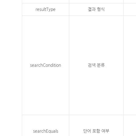
resultType
결과 형식
searchCondition
검색 분류
searchEquals
단어 포함 여부