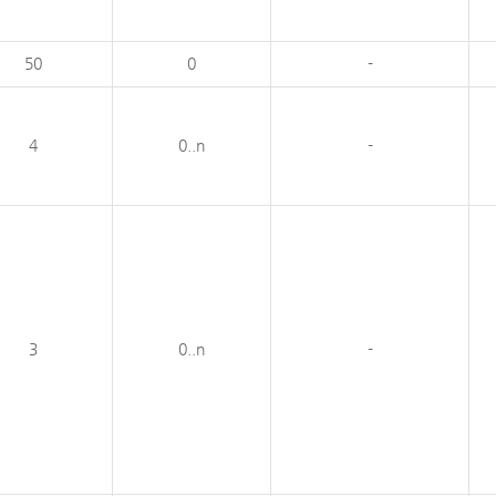
50
0
-
4
0..n
-
3
0..n
-