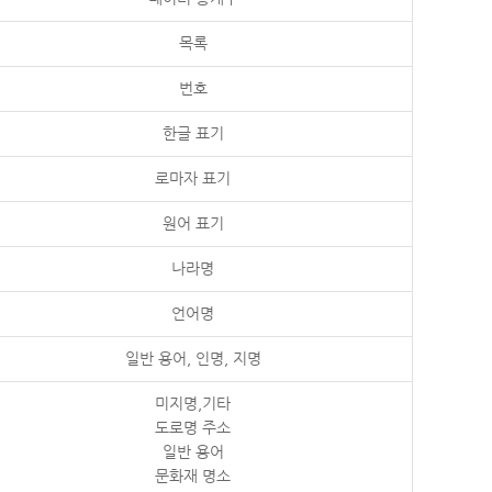
목록
번호
한글 표기
로마자 표기
원어 표기
나라명
언어명
일반 용어, 인명, 지명
미지명,기타
도로명 주소
일반 용어
문화재 명소