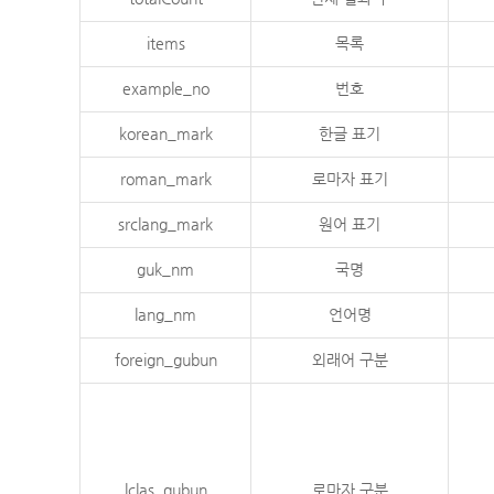
items
목록
example_no
번호
korean_mark
한글 표기
roman_mark
로마자 표기
srclang_mark
원어 표기
guk_nm
국명
lang_nm
언어명
foreign_gubun
외래어 구분
lclas_gubun
로마자 구분