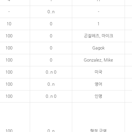
-
0..n
-
10
0
1
100
0
곤잘레즈, 마이크
100
0
Gagok
100
0
Gonzalez, Mike
100
0..n 0
미국
100
0..n
영어
100
0..n 0
인명
100
0..n
행정 구역