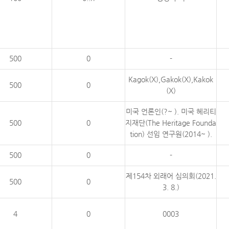
500
0
-
Kagok(X),Gakok(X),Kakok
500
0
(X)
미국 언론인(?~ ). 미국 헤리티
500
0
지재단(The Heritage Founda
tion) 선임 연구원(2014~ ).
500
0
-
제154차 외래어 심의회(2021.
500
0
3. 8.)
4
0
0003