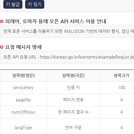
키 발급
키 찾기
외래어, 로마자 용례 오픈 API 서비스 이용 안내
연계 표준 서비스를 이용하기 위한 XML/JSON 기반의 데이터 형식, 갱신
요청 메시지 명세
오픈 API 요청 URL : https://korean.go.kr/kornorms/exampleReqList.d
항목명(영문)
항목명(국문)
항목크기
serviceKey
인증 키
100
pageNo
페이지 번호
4
numOfRows
한 페이지 결과 수
4
langType
언어 구분
4