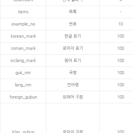
items
목록
-
example_no
번호
10
korean_mark
한글 표기
100
roman_mark
로마자 표기
100
srclang_mark
원어 표기
100
guk_nm
국명
100
lang_nm
언어명
100
foreign_gubun
외래어 구분
100
lclas_gubun
로마자 구분
100