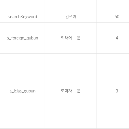
searchKeyword
검색어
50
s_foreign_gubun
외래어 구분
4
s_lclas_gubun
로마자 구분
3