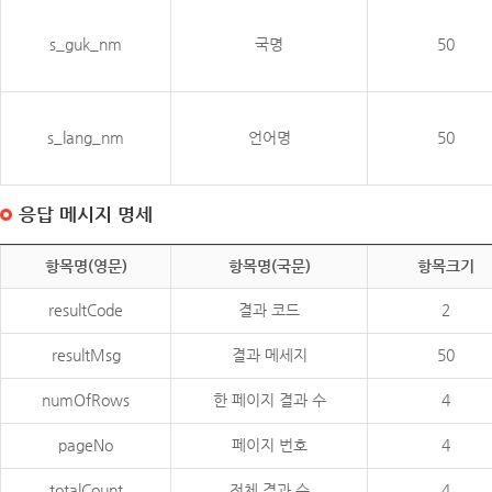
s_guk_nm
국명
50
s_lang_nm
언어명
50
응답 메시지 명세
항목명(영문)
항목명(국문)
항목크기
resultCode
결과 코드
2
resultMsg
결과 메세지
50
numOfRows
한 페이지 결과 수
4
pageNo
페이지 번호
4
totalCount
전체 결과 수
4