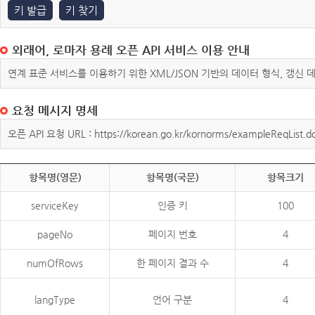
키 발급
키 찾기
외래어, 로마자 용례 오픈 API 서비스 이용 안내
연계 표준 서비스를 이용하기 위한 XML/JSON 기반의 데이터 형식, 갱신
요청 메시지 명세
오픈 API 요청 URL : https://korean.go.kr/kornorms/exampleReqList.d
항목명(영문)
항목명(국문)
항목크기
serviceKey
인증 키
100
pageNo
페이지 번호
4
numOfRows
한 페이지 결과 수
4
langType
언어 구분
4