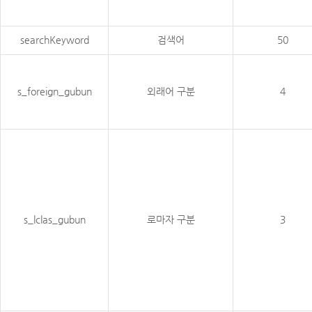
searchKeyword
검색어
50
s_foreign_gubun
외래어 구분
4
s_lclas_gubun
로마자 구분
3