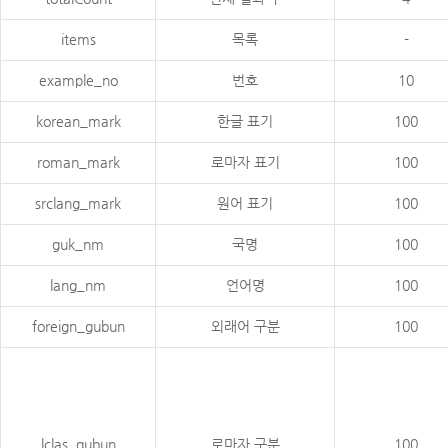
items
목록
-
example_no
번호
10
korean_mark
한글 표기
100
roman_mark
로마자 표기
100
srclang_mark
원어 표기
100
guk_nm
국명
100
lang_nm
언어명
100
foreign_gubun
외래어 구분
100
lclas_gubun
로마자 구분
100