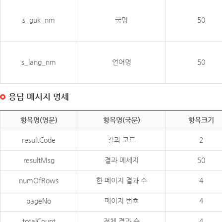
s_guk_nm
국명
50
s_lang_nm
언어명
50
응답 메시지 명세
항목명(영문)
항목명(국문)
항목크기
resultCode
결과 코드
2
resultMsg
결과 메세지
50
numOfRows
한 페이지 결과 수
4
pageNo
페이지 번호
4
totalCount
전체 결과 수
4