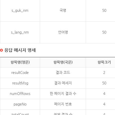
s_guk_nm
국명
50
s_lang_nm
언어명
50
응답 메시지 명세
항목명(영문)
항목명(국문)
항목크기
resultCode
결과 코드
2
resultMsg
결과 메세지
50
numOfRows
한 페이지 결과 수
4
pageNo
페이지 번호
4
totalCount
전체 결과 수
4