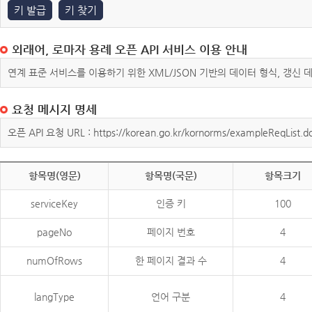
키 발급
키 찾기
외래어, 로마자 용례 오픈 API 서비스 이용 안내
연계 표준 서비스를 이용하기 위한 XML/JSON 기반의 데이터 형식, 갱신
요청 메시지 명세
오픈 API 요청 URL : https://korean.go.kr/kornorms/exampleReqList.d
항목명(영문)
항목명(국문)
항목크기
serviceKey
인증 키
100
pageNo
페이지 번호
4
numOfRows
한 페이지 결과 수
4
langType
언어 구분
4