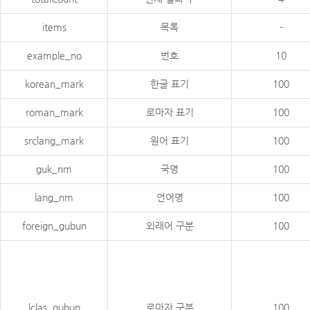
items
목록
-
example_no
번호
10
korean_mark
한글 표기
100
roman_mark
로마자 표기
100
srclang_mark
원어 표기
100
guk_nm
국명
100
lang_nm
언어명
100
foreign_gubun
외래어 구분
100
lclas_gubun
로마자 구분
100