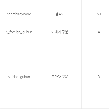
searchKeyword
검색어
50
s_foreign_gubun
외래어 구분
4
s_lclas_gubun
로마자 구분
3