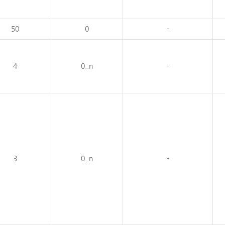
50
0
-
4
0..n
-
3
0..n
-