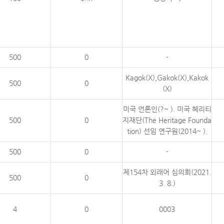
500
0
-
Kagok(X),Gakok(X),Kakok
500
0
(X)
미국 언론인(?~ ). 미국 헤리티
500
0
지재단(The Heritage Founda
tion) 선임 연구원(2014~ ).
500
0
-
제154차 외래어 심의회(2021.
500
0
3. 8.)
4
0
0003