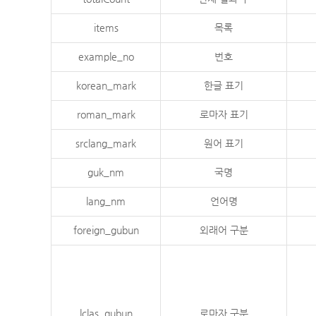
items
목록
example_no
번호
korean_mark
한글 표기
roman_mark
로마자 표기
srclang_mark
원어 표기
guk_nm
국명
lang_nm
언어명
foreign_gubun
외래어 구분
lclas_gubun
로마자 구분