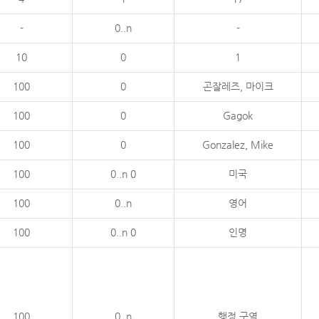
-
0..n
-
10
0
1
100
0
곤잘레즈, 마이크
100
0
Gagok
100
0
Gonzalez, Mike
100
0..n 0
미국
100
0..n
영어
100
0..n 0
인명
100
0..n
행정 구역