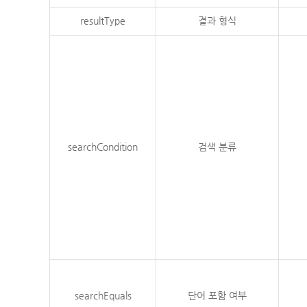
resultType
결과 형식
searchCondition
검색 분류
searchEquals
단어 포함 여부