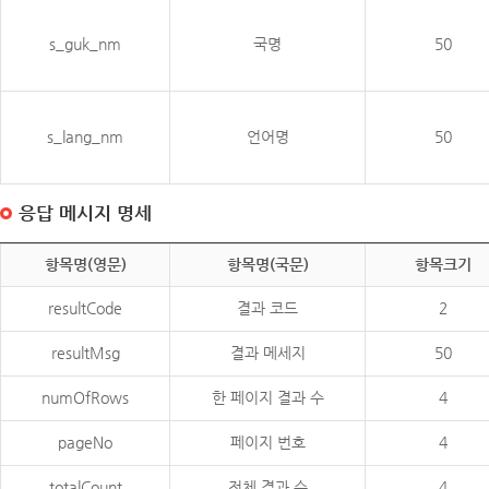
s_guk_nm
국명
50
s_lang_nm
언어명
50
응답 메시지 명세
항목명(영문)
항목명(국문)
항목크기
resultCode
결과 코드
2
resultMsg
결과 메세지
50
numOfRows
한 페이지 결과 수
4
pageNo
페이지 번호
4
totalCount
전체 결과 수
4