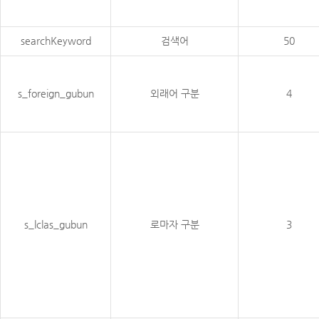
searchKeyword
검색어
50
s_foreign_gubun
외래어 구분
4
s_lclas_gubun
로마자 구분
3