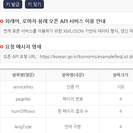
키 발급
키 찾기
외래어, 로마자 용례 오픈 API 서비스 이용 안내
연계 표준 서비스를 이용하기 위한 XML/JSON 기반의 데이터 형식, 갱신
요청 메시지 명세
오픈 API 요청 URL : https://korean.go.kr/kornorms/exampleReqList.d
항목명(영문)
항목명(국문)
항목크기
serviceKey
인증 키
100
pageNo
페이지 번호
4
numOfRows
한 페이지 결과 수
4
langType
언어 구분
4