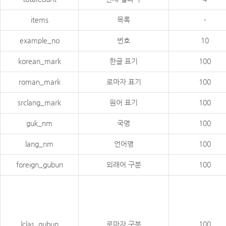
items
목록
-
example_no
번호
10
korean_mark
한글 표기
100
roman_mark
로마자 표기
100
srclang_mark
원어 표기
100
guk_nm
국명
100
lang_nm
언어명
100
foreign_gubun
외래어 구분
100
lclas_gubun
로마자 구분
100