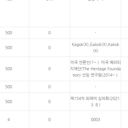
500
0
-
Kagok(X),Gakok(X),Kakok
500
0
(X)
미국 언론인(?~ ). 미국 헤리티
500
0
지재단(The Heritage Founda
tion) 선임 연구원(2014~ ).
500
0
-
제154차 외래어 심의회(2021.
500
0
3. 8.)
4
0
0003