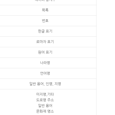
목록
번호
한글 표기
로마자 표기
원어 표기
나라명
언어명
일반 용어, 인명, 지명
미지명,기타
도로명 주소
일반 용어
문화재 명소