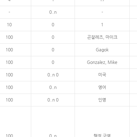
-
0..n
-
10
0
1
100
0
곤잘레즈, 마이크
100
0
Gagok
100
0
Gonzalez, Mike
100
0..n 0
미국
100
0..n
영어
100
0..n 0
인명
100
0..n
행정 구역