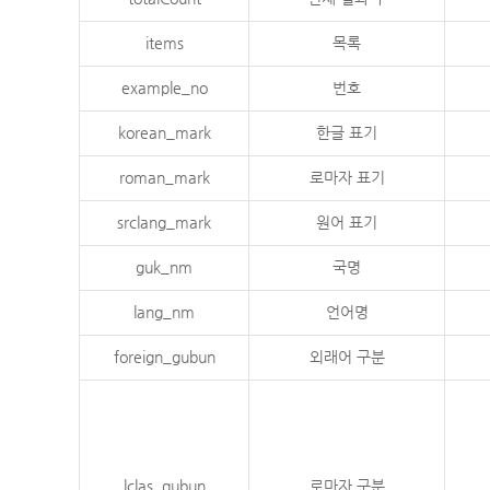
items
목록
example_no
번호
korean_mark
한글 표기
roman_mark
로마자 표기
srclang_mark
원어 표기
guk_nm
국명
lang_nm
언어명
foreign_gubun
외래어 구분
lclas_gubun
로마자 구분