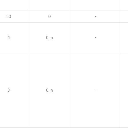
50
0
-
4
0..n
-
3
0..n
-