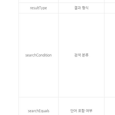
resultType
결과 형식
searchCondition
검색 분류
searchEquals
단어 포함 여부