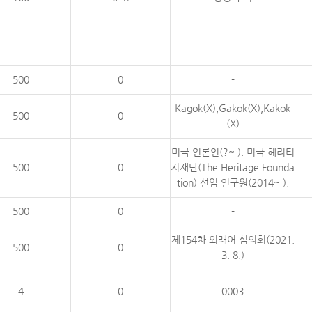
500
0
-
Kagok(X),Gakok(X),Kakok
500
0
(X)
미국 언론인(?~ ). 미국 헤리티
500
0
지재단(The Heritage Founda
tion) 선임 연구원(2014~ ).
500
0
-
제154차 외래어 심의회(2021.
500
0
3. 8.)
4
0
0003