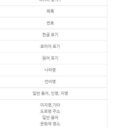
목록
번호
한글 표기
로마자 표기
원어 표기
나라명
언어명
일반 용어, 인명, 지명
미지명,기타
도로명 주소
일반 용어
문화재 명소