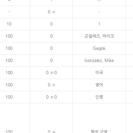
-
0..n
-
10
0
1
100
0
곤잘레즈, 마이크
100
0
Gagok
100
0
Gonzalez, Mike
100
0..n 0
미국
100
0..n
영어
100
0..n 0
인명
100
0..n
행정 구역