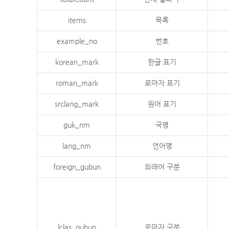
items
목록
example_no
번호
korean_mark
한글 표기
roman_mark
로마자 표기
srclang_mark
원어 표기
guk_nm
국명
lang_nm
언어명
foreign_gubun
외래어 구분
lclas_gubun
로마자 구분