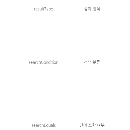
resultType
결과 형식
searchCondition
검색 분류
searchEquals
단어 포함 여부