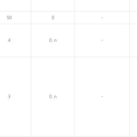
50
0
-
4
0..n
-
3
0..n
-