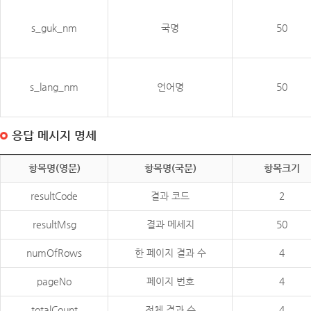
s_guk_nm
국명
50
s_lang_nm
언어명
50
응답 메시지 명세
항목명(영문)
항목명(국문)
항목크기
resultCode
결과 코드
2
resultMsg
결과 메세지
50
numOfRows
한 페이지 결과 수
4
pageNo
페이지 번호
4
totalCount
전체 결과 수
4