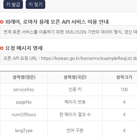
키 발급
키 찾기
외래어, 로마자 용례 오픈 API 서비스 이용 안내
연계 표준 서비스를 이용하기 위한 XML/JSON 기반의 데이터 형식, 갱신
요청 메시지 명세
오픈 API 요청 URL : https://korean.go.kr/kornorms/exampleReqList.d
항목명(영문)
항목명(국문)
항목크기
serviceKey
인증 키
100
pageNo
페이지 번호
4
numOfRows
한 페이지 결과 수
4
langType
언어 구분
4