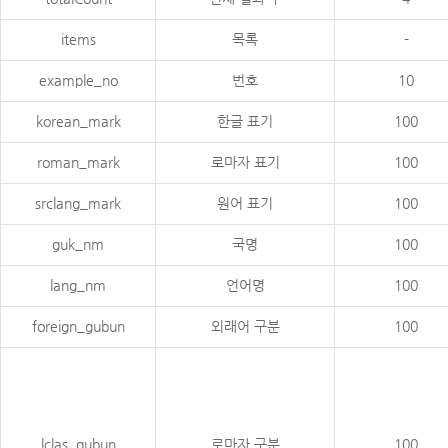
items
목록
-
example_no
번호
10
korean_mark
한글 표기
100
roman_mark
로마자 표기
100
srclang_mark
원어 표기
100
guk_nm
국명
100
lang_nm
언어명
100
foreign_gubun
외래어 구분
100
lclas_gubun
로마자 구분
100