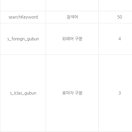
searchKeyword
검색어
50
s_foreign_gubun
외래어 구분
4
s_lclas_gubun
로마자 구분
3