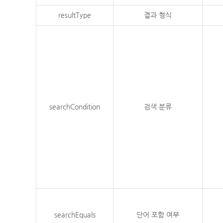
resultType
결과 형식
searchCondition
검색 분류
searchEquals
단어 포함 여부