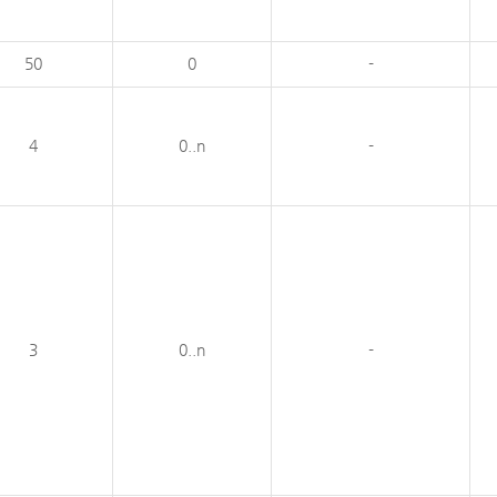
50
0
-
4
0..n
-
3
0..n
-