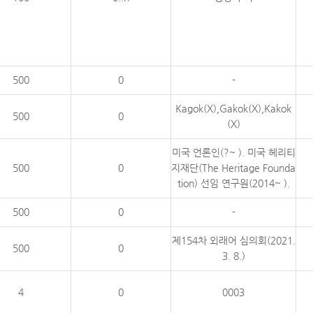
500
0
-
Kagok(X),Gakok(X),Kakok
500
0
(X)
미국 언론인(?~ ). 미국 헤리티
500
0
지재단(The Heritage Founda
tion) 선임 연구원(2014~ ).
500
0
-
제154차 외래어 심의회(2021.
500
0
3. 8.)
4
0
0003