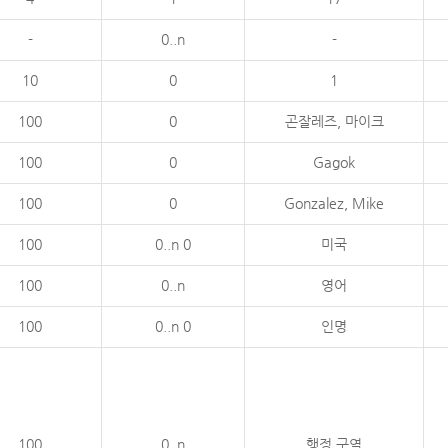
-
0..n
-
10
0
1
100
0
곤잘레즈, 마이크
100
0
Gagok
100
0
Gonzalez, Mike
100
0..n 0
미국
100
0..n
영어
100
0..n 0
인명
100
0..n
행정 구역