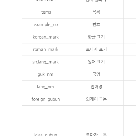
items
목록
example_no
번호
korean_mark
한글 표기
roman_mark
로마자 표기
srclang_mark
원어 표기
guk_nm
국명
lang_nm
언어명
foreign_gubun
외래어 구분
lclas_gubun
로마자 구분