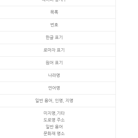
목록
번호
한글 표기
로마자 표기
원어 표기
나라명
언어명
일반 용어, 인명, 지명
미지명,기타
도로명 주소
일반 용어
문화재 명소