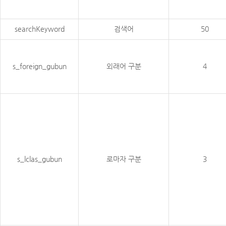
searchKeyword
검색어
50
s_foreign_gubun
외래어 구분
4
s_lclas_gubun
로마자 구분
3