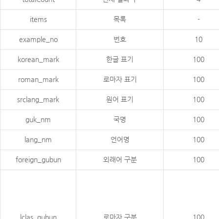
items
목록
-
example_no
번호
10
korean_mark
한글 표기
100
roman_mark
로마자 표기
100
srclang_mark
원어 표기
100
guk_nm
국명
100
lang_nm
언어명
100
foreign_gubun
외래어 구분
100
lclas_gubun
로마자 구분
100