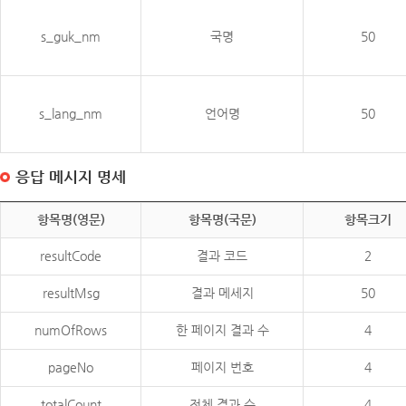
s_guk_nm
국명
50
s_lang_nm
언어명
50
응답 메시지 명세
항목명(영문)
항목명(국문)
항목크기
resultCode
결과 코드
2
resultMsg
결과 메세지
50
numOfRows
한 페이지 결과 수
4
pageNo
페이지 번호
4
totalCount
전체 결과 수
4