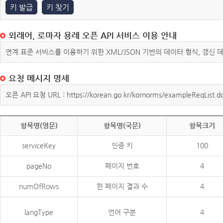
키 발급
키 찾기
외래어, 로마자 용례 오픈 API 서비스 이용 안내
연계 표준 서비스를 이용하기 위한 XML/JSON 기반의 데이터 형식, 갱신
요청 메시지 명세
오픈 API 요청 URL : https://korean.go.kr/kornorms/exampleReqList.d
항목명(영문)
항목명(국문)
항목크기
serviceKey
인증 키
100
pageNo
페이지 번호
4
numOfRows
한 페이지 결과 수
4
langType
언어 구분
4