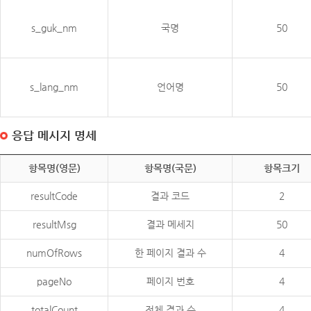
s_guk_nm
국명
50
s_lang_nm
언어명
50
응답 메시지 명세
항목명(영문)
항목명(국문)
항목크기
resultCode
결과 코드
2
resultMsg
결과 메세지
50
numOfRows
한 페이지 결과 수
4
pageNo
페이지 번호
4
totalCount
전체 결과 수
4