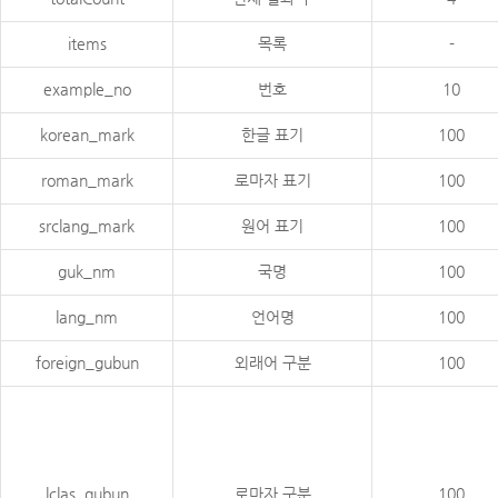
items
목록
-
example_no
번호
10
korean_mark
한글 표기
100
roman_mark
로마자 표기
100
srclang_mark
원어 표기
100
guk_nm
국명
100
lang_nm
언어명
100
foreign_gubun
외래어 구분
100
lclas_gubun
로마자 구분
100