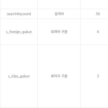
searchKeyword
검색어
50
s_foreign_gubun
외래어 구분
4
s_lclas_gubun
로마자 구분
3