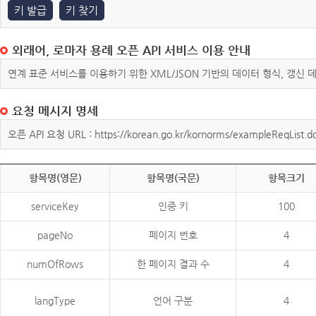
키 발급
키 찾기
외래어, 로마자 용례 오픈 API 서비스 이용 안내
연계 표준 서비스를 이용하기 위한 XML/JSON 기반의 데이터 형식, 갱신
요청 메시지 명세
오픈 API 요청 URL : https://korean.go.kr/kornorms/exampleReqList.d
항목명(영문)
항목명(국문)
항목크기
serviceKey
인증 키
100
pageNo
페이지 번호
4
numOfRows
한 페이지 결과 수
4
langType
언어 구분
4