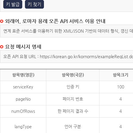
키 발급
키 찾기
외래어, 로마자 용례 오픈 API 서비스 이용 안내
연계 표준 서비스를 이용하기 위한 XML/JSON 기반의 데이터 형식, 갱신
요청 메시지 명세
오픈 API 요청 URL : https://korean.go.kr/kornorms/exampleReqList.d
항목명(영문)
항목명(국문)
항목크기
serviceKey
인증 키
100
pageNo
페이지 번호
4
numOfRows
한 페이지 결과 수
4
langType
언어 구분
4