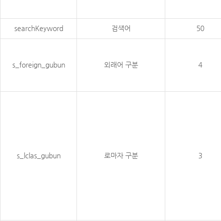
searchKeyword
검색어
50
s_foreign_gubun
외래어 구분
4
s_lclas_gubun
로마자 구분
3