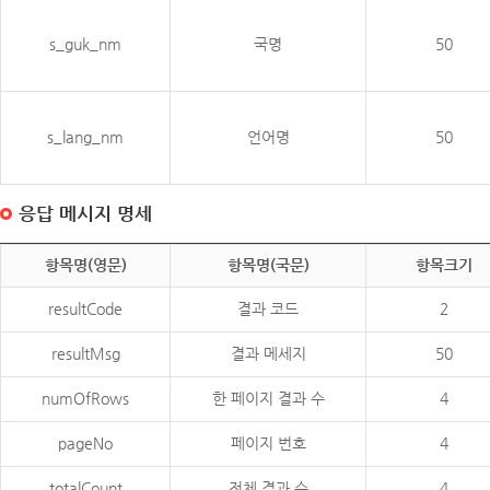
s_guk_nm
국명
50
s_lang_nm
언어명
50
응답 메시지 명세
항목명(영문)
항목명(국문)
항목크기
resultCode
결과 코드
2
resultMsg
결과 메세지
50
numOfRows
한 페이지 결과 수
4
pageNo
페이지 번호
4
totalCount
전체 결과 수
4