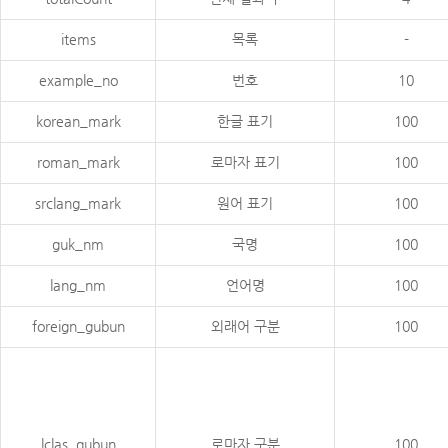
items
목록
-
example_no
번호
10
korean_mark
한글 표기
100
roman_mark
로마자 표기
100
srclang_mark
원어 표기
100
guk_nm
국명
100
lang_nm
언어명
100
foreign_gubun
외래어 구분
100
lclas_gubun
로마자 구분
100