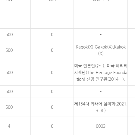
500
0
-
Kagok(X),Gakok(X),Kakok
500
0
(X)
미국 언론인(?~ ). 미국 헤리티
500
0
지재단(The Heritage Founda
tion) 선임 연구원(2014~ ).
500
0
-
제154차 외래어 심의회(2021.
500
0
3. 8.)
4
0
0003