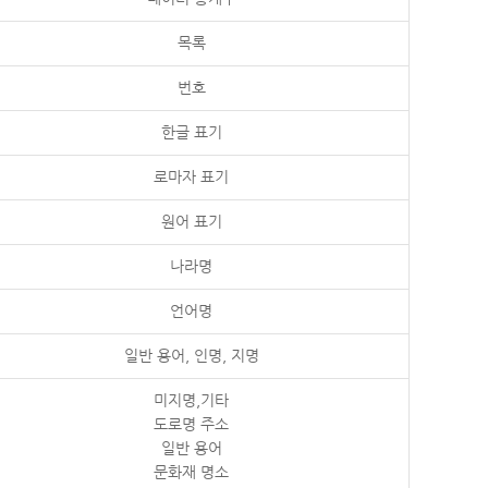
목록
번호
한글 표기
로마자 표기
원어 표기
나라명
언어명
일반 용어, 인명, 지명
미지명,기타
도로명 주소
일반 용어
문화재 명소