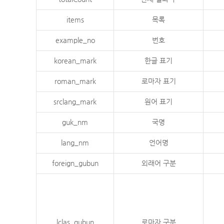
items
목록
example_no
번호
korean_mark
한글 표기
roman_mark
로마자 표기
srclang_mark
원어 표기
guk_nm
국명
lang_nm
언어명
foreign_gubun
외래어 구분
lclas_gubun
로마자 구분