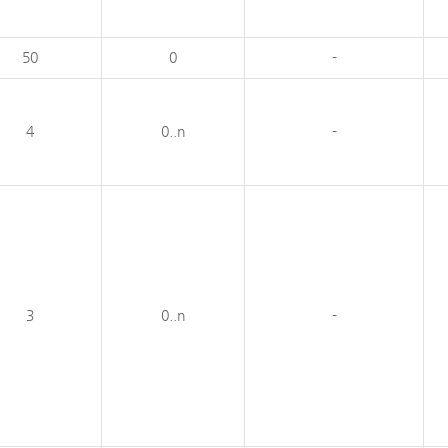
50
0
-
4
0..n
-
3
0..n
-