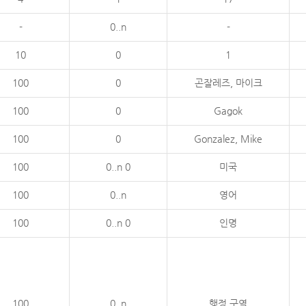
-
0..n
-
10
0
1
100
0
곤잘레즈, 마이크
100
0
Gagok
100
0
Gonzalez, Mike
100
0..n 0
미국
100
0..n
영어
100
0..n 0
인명
100
0..n
행정 구역