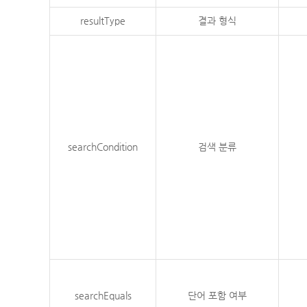
resultType
결과 형식
searchCondition
검색 분류
searchEquals
단어 포함 여부