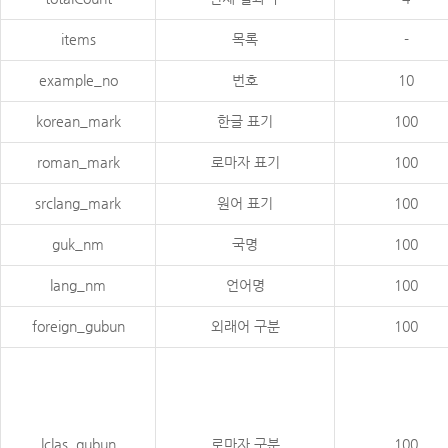
items
목록
-
example_no
번호
10
korean_mark
한글 표기
100
roman_mark
로마자 표기
100
srclang_mark
원어 표기
100
guk_nm
국명
100
lang_nm
언어명
100
foreign_gubun
외래어 구분
100
lclas_gubun
로마자 구분
100