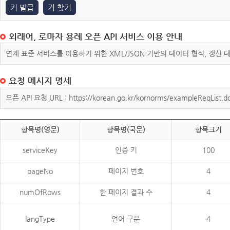
키 발급
키 찾기
외래어, 로마자 용례 오픈 API 서비스 이용 안내
연계 표준 서비스를 이용하기 위한 XML/JSON 기반의 데이터 형식, 갱신
요청 메시지 명세
오픈 API 요청 URL : https://korean.go.kr/kornorms/exampleReqList.d
항목명(영문)
항목명(국문)
항목크기
serviceKey
인증 키
100
pageNo
페이지 번호
4
numOfRows
한 페이지 결과 수
4
langType
언어 구분
4