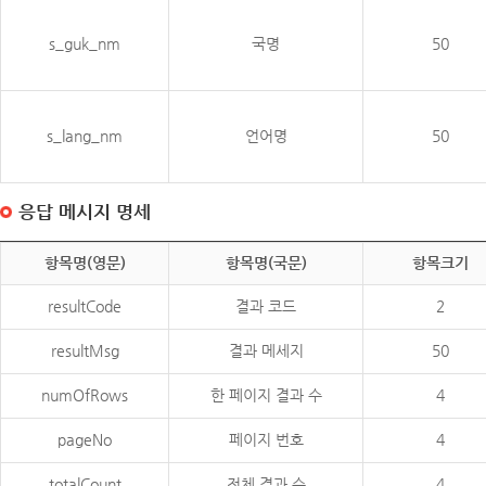
s_guk_nm
국명
50
s_lang_nm
언어명
50
응답 메시지 명세
항목명(영문)
항목명(국문)
항목크기
resultCode
결과 코드
2
resultMsg
결과 메세지
50
numOfRows
한 페이지 결과 수
4
pageNo
페이지 번호
4
totalCount
전체 결과 수
4