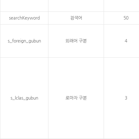
searchKeyword
검색어
50
s_foreign_gubun
외래어 구분
4
s_lclas_gubun
로마자 구분
3