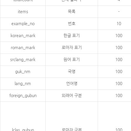
items
목록
-
example_no
번호
10
korean_mark
한글 표기
100
roman_mark
로마자 표기
100
srclang_mark
원어 표기
100
guk_nm
국명
100
lang_nm
언어명
100
foreign_gubun
외래어 구분
100
lclas_gubun
로마자 구분
100