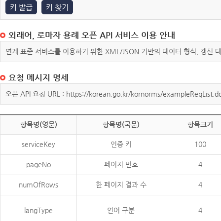
키 발급
키 찾기
외래어, 로마자 용례 오픈 API 서비스 이용 안내
연계 표준 서비스를 이용하기 위한 XML/JSON 기반의 데이터 형식, 갱신
요청 메시지 명세
오픈 API 요청 URL : https://korean.go.kr/kornorms/exampleReqList.d
항목명(영문)
항목명(국문)
항목크기
serviceKey
인증 키
100
pageNo
페이지 번호
4
numOfRows
한 페이지 결과 수
4
langType
언어 구분
4