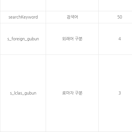
searchKeyword
검색어
50
s_foreign_gubun
외래어 구분
4
s_lclas_gubun
로마자 구분
3