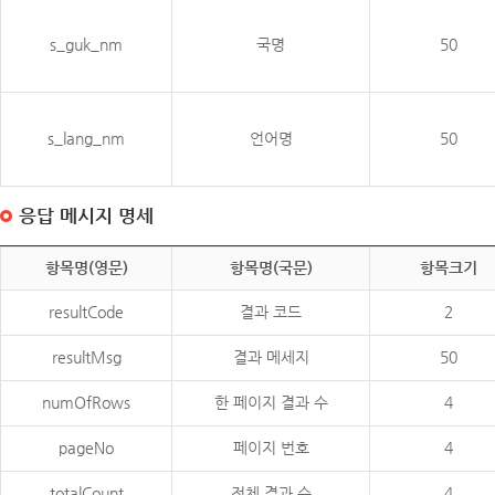
s_guk_nm
국명
50
s_lang_nm
언어명
50
응답 메시지 명세
항목명(영문)
항목명(국문)
항목크기
resultCode
결과 코드
2
resultMsg
결과 메세지
50
numOfRows
한 페이지 결과 수
4
pageNo
페이지 번호
4
totalCount
전체 결과 수
4