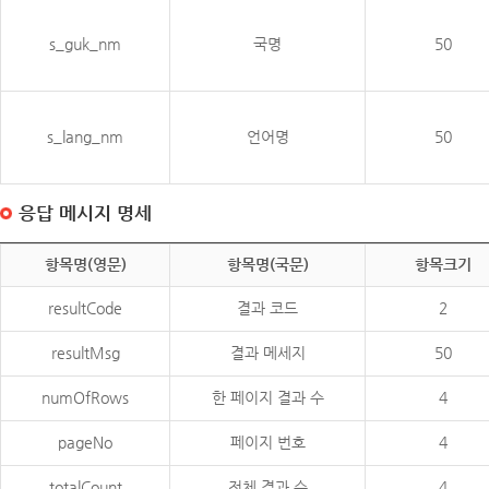
s_guk_nm
국명
50
s_lang_nm
언어명
50
응답 메시지 명세
항목명(영문)
항목명(국문)
항목크기
resultCode
결과 코드
2
resultMsg
결과 메세지
50
numOfRows
한 페이지 결과 수
4
pageNo
페이지 번호
4
totalCount
전체 결과 수
4