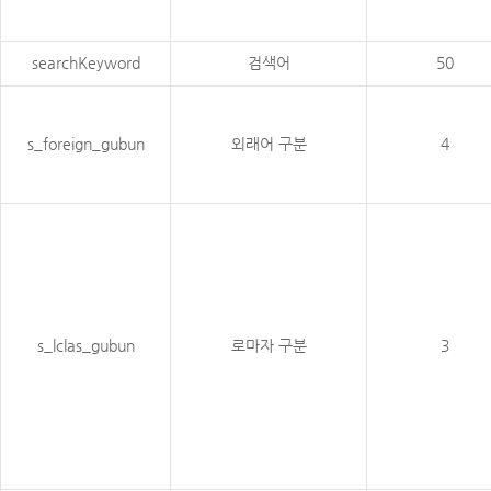
searchKeyword
검색어
50
s_foreign_gubun
외래어 구분
4
s_lclas_gubun
로마자 구분
3