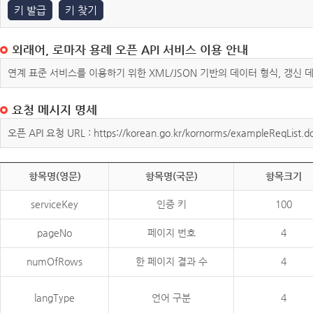
키 발급
키 찾기
외래어, 로마자 용례 오픈 API 서비스 이용 안내
연계 표준 서비스를 이용하기 위한 XML/JSON 기반의 데이터 형식, 갱신
요청 메시지 명세
오픈 API 요청 URL : https://korean.go.kr/kornorms/exampleReqList.d
항목명(영문)
항목명(국문)
항목크기
serviceKey
인증 키
100
pageNo
페이지 번호
4
numOfRows
한 페이지 결과 수
4
langType
언어 구분
4