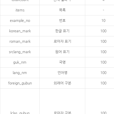
items
목록
-
example_no
번호
10
korean_mark
한글 표기
100
roman_mark
로마자 표기
100
srclang_mark
원어 표기
100
guk_nm
국명
100
lang_nm
언어명
100
foreign_gubun
외래어 구분
100
lclas_gubun
로마자 구분
100