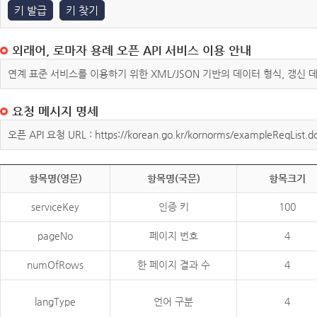
키 발급
키 찾기
외래어, 로마자 용례 오픈 API 서비스 이용 안내
연계 표준 서비스를 이용하기 위한 XML/JSON 기반의 데이터 형식, 갱신
요청 메시지 명세
오픈 API 요청 URL : https://korean.go.kr/kornorms/exampleReqList.d
항목명(영문)
항목명(국문)
항목크기
serviceKey
인증 키
100
pageNo
페이지 번호
4
numOfRows
한 페이지 결과 수
4
langType
언어 구분
4