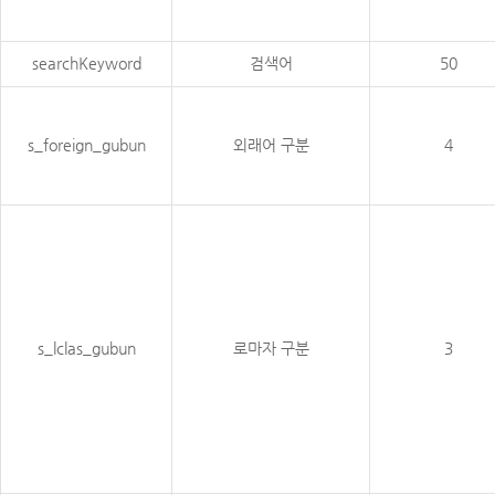
searchKeyword
검색어
50
s_foreign_gubun
외래어 구분
4
s_lclas_gubun
로마자 구분
3