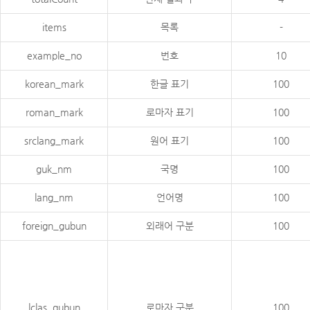
items
목록
-
example_no
번호
10
korean_mark
한글 표기
100
roman_mark
로마자 표기
100
srclang_mark
원어 표기
100
guk_nm
국명
100
lang_nm
언어명
100
foreign_gubun
외래어 구분
100
lclas_gubun
로마자 구분
100