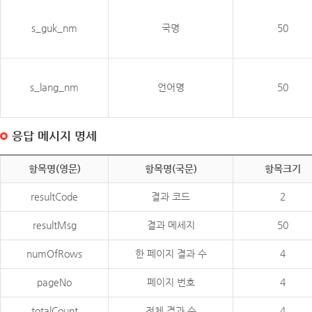
s_guk_nm
국명
50
s_lang_nm
언어명
50
응답 메시지 명세
항목명(영문)
항목명(국문)
항목크기
resultCode
결과 코드
2
resultMsg
결과 메세지
50
numOfRows
한 페이지 결과 수
4
pageNo
페이지 번호
4
totalCount
전체 결과 수
4