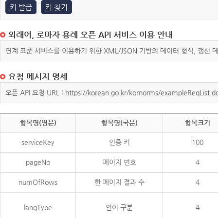
키 발급
키 찾기
외래어, 로마자 용례 오픈 API 서비스 이용 안내
연계 표준 서비스를 이용하기 위한 XML/JSON 기반의 데이터 형식, 갱신
요청 메시지 명세
오픈 API 요청 URL : https://korean.go.kr/kornorms/exampleReqList.d
항목명(영문)
항목명(국문)
항목크기
serviceKey
인증 키
100
pageNo
페이지 번호
4
numOfRows
한 페이지 결과 수
4
langType
언어 구분
4