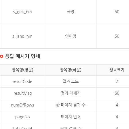
s_guk_nm
국명
50
s_lang_nm
언어명
50
응답 메시지 명세
항목명(영문)
항목명(국문)
항목크기
resultCode
결과 코드
2
resultMsg
결과 메세지
50
numOfRows
한 페이지 결과 수
4
pageNo
페이지 번호
4
totalCount
전체 결과 수
4