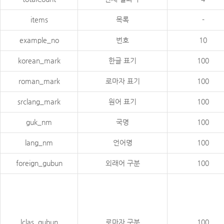
items
목록
-
example_no
번호
10
korean_mark
한글 표기
100
roman_mark
로마자 표기
100
srclang_mark
원어 표기
100
guk_nm
국명
100
lang_nm
언어명
100
foreign_gubun
외래어 구분
100
lclas_gubun
로마자 구분
100