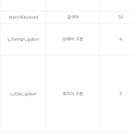
searchKeyword
검색어
50
s_foreign_gubun
외래어 구분
4
s_lclas_gubun
로마자 구분
3