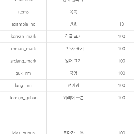
items
목록
-
example_no
번호
10
korean_mark
한글 표기
100
roman_mark
로마자 표기
100
srclang_mark
원어 표기
100
guk_nm
국명
100
lang_nm
언어명
100
foreign_gubun
외래어 구분
100
lclas_gubun
로마자 구분
100