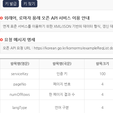
키 발급
키 찾기
외래어, 로마자 용례 오픈 API 서비스 이용 안내
연계 표준 서비스를 이용하기 위한 XML/JSON 기반의 데이터 형식, 갱신
요청 메시지 명세
오픈 API 요청 URL : https://korean.go.kr/kornorms/exampleReqList.d
항목명(영문)
항목명(국문)
항목크기
serviceKey
인증 키
100
pageNo
페이지 번호
4
numOfRows
한 페이지 결과 수
4
langType
언어 구분
4