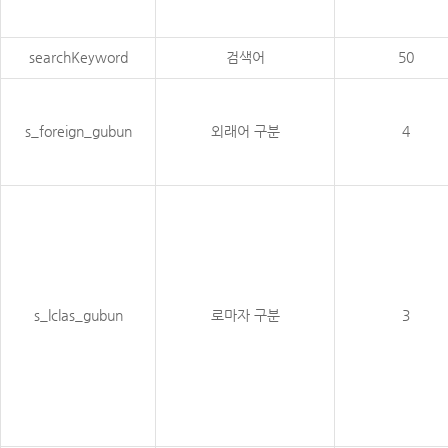
searchKeyword
검색어
50
s_foreign_gubun
외래어 구분
4
s_lclas_gubun
로마자 구분
3