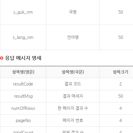
s_guk_nm
국명
50
s_lang_nm
언어명
50
응답 메시지 명세
항목명(영문)
항목명(국문)
항목크기
resultCode
결과 코드
2
resultMsg
결과 메세지
50
numOfRows
한 페이지 결과 수
4
pageNo
페이지 번호
4
totalCount
전체 결과 수
4