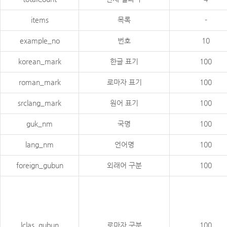
items
목록
-
example_no
번호
10
korean_mark
한글 표기
100
roman_mark
로마자 표기
100
srclang_mark
원어 표기
100
guk_nm
국명
100
lang_nm
언어명
100
foreign_gubun
외래어 구분
100
lclas_gubun
로마자 구분
100