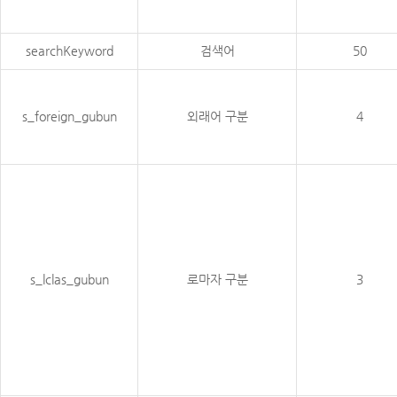
searchKeyword
검색어
50
s_foreign_gubun
외래어 구분
4
s_lclas_gubun
로마자 구분
3