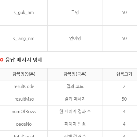
s_guk_nm
국명
50
s_lang_nm
언어명
50
응답 메시지 명세
항목명(영문)
항목명(국문)
항목크기
resultCode
결과 코드
2
resultMsg
결과 메세지
50
numOfRows
한 페이지 결과 수
4
pageNo
페이지 번호
4
totalCount
전체 결과 수
4