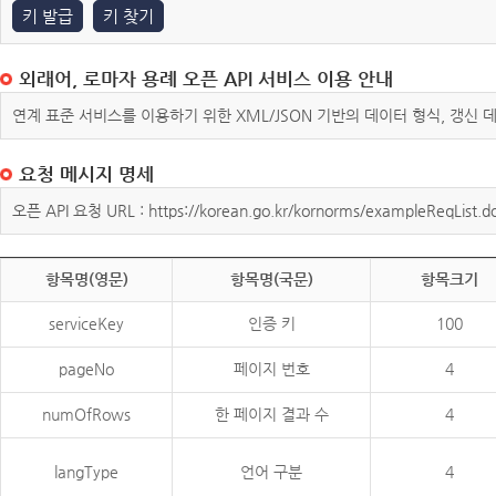
키 발급
키 찾기
외래어, 로마자 용례 오픈 API 서비스 이용 안내
연계 표준 서비스를 이용하기 위한 XML/JSON 기반의 데이터 형식, 갱신
요청 메시지 명세
오픈 API 요청 URL : https://korean.go.kr/kornorms/exampleReqList.d
항목명(영문)
항목명(국문)
항목크기
serviceKey
인증 키
100
pageNo
페이지 번호
4
numOfRows
한 페이지 결과 수
4
langType
언어 구분
4