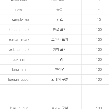
items
목록
-
example_no
번호
10
korean_mark
한글 표기
100
roman_mark
로마자 표기
100
srclang_mark
원어 표기
100
guk_nm
국명
100
lang_nm
언어명
100
foreign_gubun
외래어 구분
100
lclas_gubun
로마자 구분
100