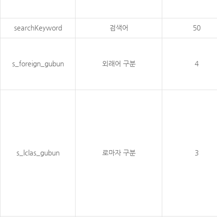
searchKeyword
검색어
50
s_foreign_gubun
외래어 구분
4
s_lclas_gubun
로마자 구분
3