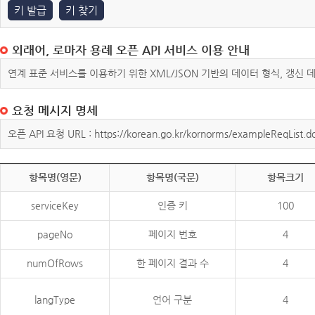
키 발급
키 찾기
외래어, 로마자 용례 오픈 API 서비스 이용 안내
연계 표준 서비스를 이용하기 위한 XML/JSON 기반의 데이터 형식, 갱신
요청 메시지 명세
오픈 API 요청 URL : https://korean.go.kr/kornorms/exampleReqList.d
항목명(영문)
항목명(국문)
항목크기
serviceKey
인증 키
100
pageNo
페이지 번호
4
numOfRows
한 페이지 결과 수
4
langType
언어 구분
4