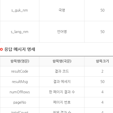
s_guk_nm
국명
50
s_lang_nm
언어명
50
응답 메시지 명세
항목명(영문)
항목명(국문)
항목크기
resultCode
결과 코드
2
resultMsg
결과 메세지
50
numOfRows
한 페이지 결과 수
4
pageNo
페이지 번호
4
totalCount
전체 결과 수
4