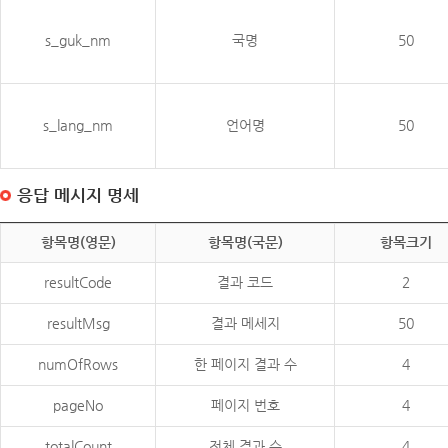
s_guk_nm
국명
50
s_lang_nm
언어명
50
응답 메시지 명세
항목명(영문)
항목명(국문)
항목크기
resultCode
결과 코드
2
resultMsg
결과 메세지
50
numOfRows
한 페이지 결과 수
4
pageNo
페이지 번호
4
totalCount
전체 결과 수
4