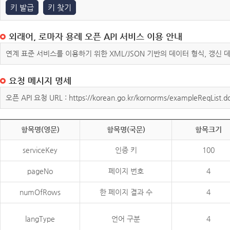
키 발급
키 찾기
외래어, 로마자 용례 오픈 API 서비스 이용 안내
연계 표준 서비스를 이용하기 위한 XML/JSON 기반의 데이터 형식, 갱신
요청 메시지 명세
오픈 API 요청 URL : https://korean.go.kr/kornorms/exampleReqList.d
항목명(영문)
항목명(국문)
항목크기
serviceKey
인증 키
100
pageNo
페이지 번호
4
numOfRows
한 페이지 결과 수
4
langType
언어 구분
4