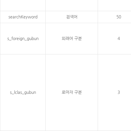
searchKeyword
검색어
50
s_foreign_gubun
외래어 구분
4
s_lclas_gubun
로마자 구분
3