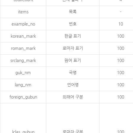
items
목록
-
example_no
번호
10
korean_mark
한글 표기
100
roman_mark
로마자 표기
100
srclang_mark
원어 표기
100
guk_nm
국명
100
lang_nm
언어명
100
foreign_gubun
외래어 구분
100
lclas_gubun
로마자 구분
100