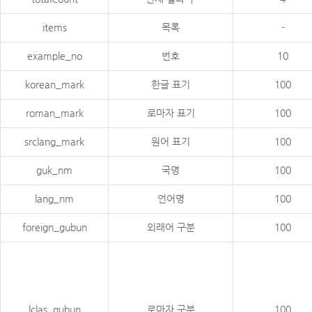
items
목록
-
example_no
번호
10
korean_mark
한글 표기
100
roman_mark
로마자 표기
100
srclang_mark
원어 표기
100
guk_nm
국명
100
lang_nm
언어명
100
foreign_gubun
외래어 구분
100
lclas_gubun
로마자 구분
100