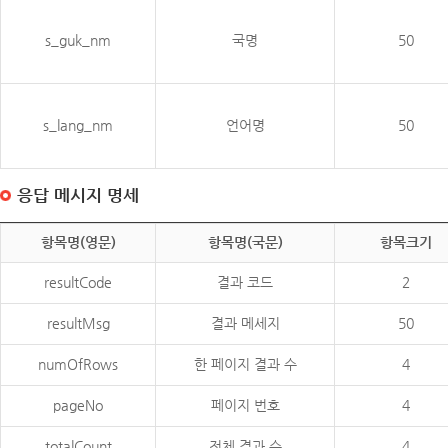
s_guk_nm
국명
50
s_lang_nm
언어명
50
응답 메시지 명세
항목명(영문)
항목명(국문)
항목크기
resultCode
결과 코드
2
resultMsg
결과 메세지
50
numOfRows
한 페이지 결과 수
4
pageNo
페이지 번호
4
totalCount
전체 결과 수
4