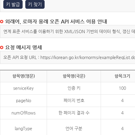
키 발급
키 찾기
외래어, 로마자 용례 오픈 API 서비스 이용 안내
연계 표준 서비스를 이용하기 위한 XML/JSON 기반의 데이터 형식, 갱신
요청 메시지 명세
오픈 API 요청 URL : https://korean.go.kr/kornorms/exampleReqList.d
항목명(영문)
항목명(국문)
항목크기
serviceKey
인증 키
100
pageNo
페이지 번호
4
numOfRows
한 페이지 결과 수
4
langType
언어 구분
4