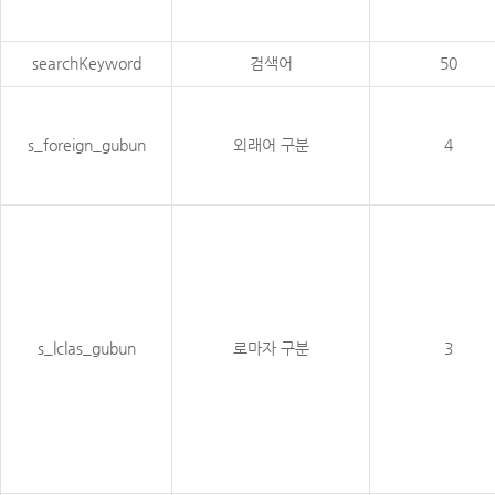
searchKeyword
검색어
50
s_foreign_gubun
외래어 구분
4
s_lclas_gubun
로마자 구분
3