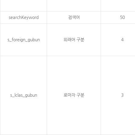
searchKeyword
검색어
50
s_foreign_gubun
외래어 구분
4
s_lclas_gubun
로마자 구분
3