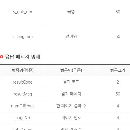
s_guk_nm
국명
50
s_lang_nm
언어명
50
응답 메시지 명세
항목명(영문)
항목명(국문)
항목크기
resultCode
결과 코드
2
resultMsg
결과 메세지
50
numOfRows
한 페이지 결과 수
4
pageNo
페이지 번호
4
totalCount
전체 결과 수
4