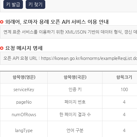
키 발급
키 찾기
외래어, 로마자 용례 오픈 API 서비스 이용 안내
연계 표준 서비스를 이용하기 위한 XML/JSON 기반의 데이터 형식, 갱신
요청 메시지 명세
오픈 API 요청 URL : https://korean.go.kr/kornorms/exampleReqList.d
항목명(영문)
항목명(국문)
항목크기
serviceKey
인증 키
100
pageNo
페이지 번호
4
numOfRows
한 페이지 결과 수
4
langType
언어 구분
4