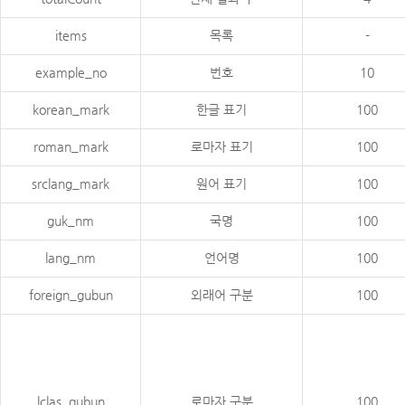
items
목록
-
example_no
번호
10
korean_mark
한글 표기
100
roman_mark
로마자 표기
100
srclang_mark
원어 표기
100
guk_nm
국명
100
lang_nm
언어명
100
foreign_gubun
외래어 구분
100
lclas_gubun
로마자 구분
100