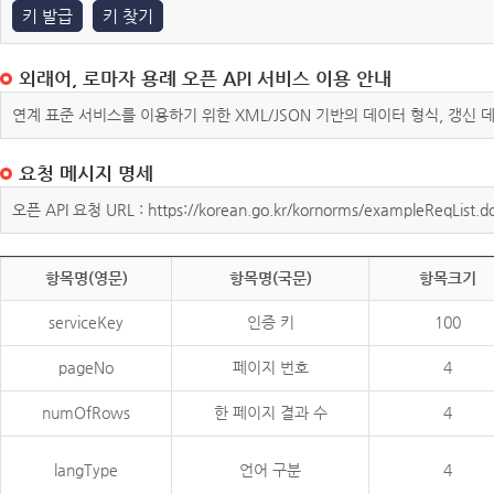
키 발급
키 찾기
외래어, 로마자 용례 오픈 API 서비스 이용 안내
연계 표준 서비스를 이용하기 위한 XML/JSON 기반의 데이터 형식, 갱신
요청 메시지 명세
오픈 API 요청 URL : https://korean.go.kr/kornorms/exampleReqList.d
항목명(영문)
항목명(국문)
항목크기
serviceKey
인증 키
100
pageNo
페이지 번호
4
numOfRows
한 페이지 결과 수
4
langType
언어 구분
4