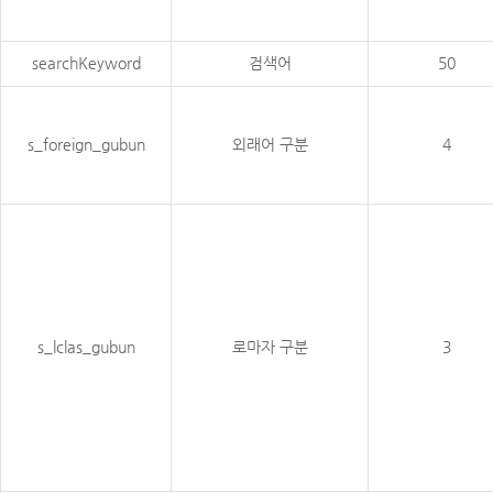
searchKeyword
검색어
50
s_foreign_gubun
외래어 구분
4
s_lclas_gubun
로마자 구분
3