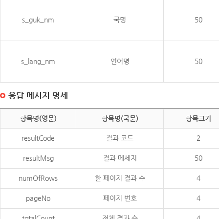
s_guk_nm
국명
50
s_lang_nm
언어명
50
응답 메시지 명세
항목명(영문)
항목명(국문)
항목크기
resultCode
결과 코드
2
resultMsg
결과 메세지
50
numOfRows
한 페이지 결과 수
4
pageNo
페이지 번호
4
totalCount
전체 결과 수
4