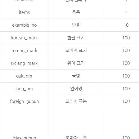
items
목록
-
example_no
번호
10
korean_mark
한글 표기
100
roman_mark
로마자 표기
100
srclang_mark
원어 표기
100
guk_nm
국명
100
lang_nm
언어명
100
foreign_gubun
외래어 구분
100
lclas_gubun
로마자 구분
100