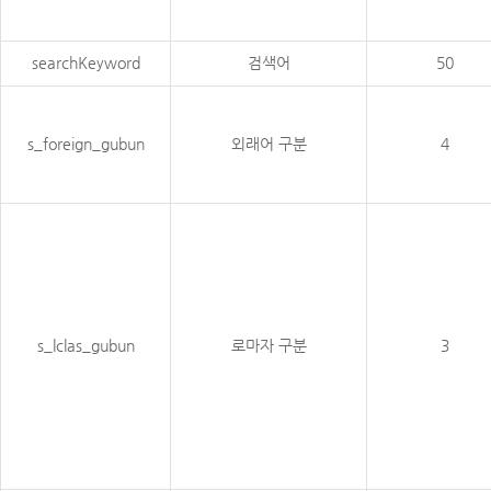
searchKeyword
검색어
50
s_foreign_gubun
외래어 구분
4
s_lclas_gubun
로마자 구분
3