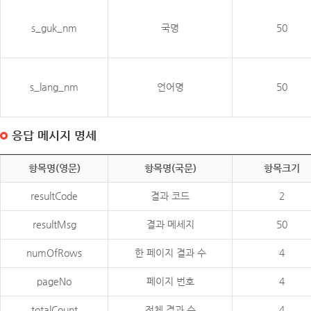
s_guk_nm
국명
50
s_lang_nm
언어명
50
응답 메시지 명세
항목명(영문)
항목명(국문)
항목크기
resultCode
결과 코드
2
resultMsg
결과 메세지
50
numOfRows
한 페이지 결과 수
4
pageNo
페이지 번호
4
totalCount
전체 결과 수
4