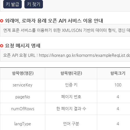
키 발급
키 찾기
외래어, 로마자 용례 오픈 API 서비스 이용 안내
연계 표준 서비스를 이용하기 위한 XML/JSON 기반의 데이터 형식, 갱신
요청 메시지 명세
오픈 API 요청 URL : https://korean.go.kr/kornorms/exampleReqList.d
항목명(영문)
항목명(국문)
항목크기
serviceKey
인증 키
100
pageNo
페이지 번호
4
numOfRows
한 페이지 결과 수
4
langType
언어 구분
4