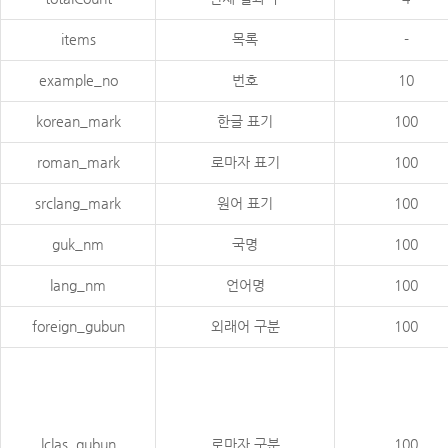
items
목록
-
example_no
번호
10
korean_mark
한글 표기
100
roman_mark
로마자 표기
100
srclang_mark
원어 표기
100
guk_nm
국명
100
lang_nm
언어명
100
foreign_gubun
외래어 구분
100
lclas_gubun
로마자 구분
100