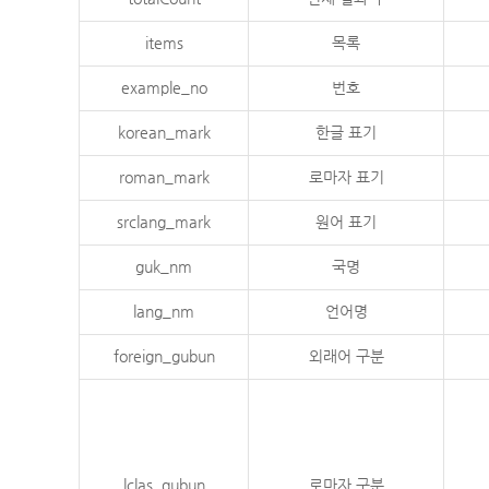
items
목록
example_no
번호
korean_mark
한글 표기
roman_mark
로마자 표기
srclang_mark
원어 표기
guk_nm
국명
lang_nm
언어명
foreign_gubun
외래어 구분
lclas_gubun
로마자 구분