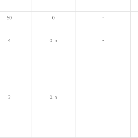
50
0
-
4
0..n
-
3
0..n
-