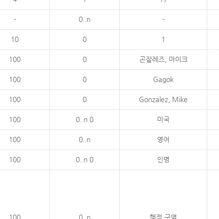
-
0..n
-
10
0
1
100
0
곤잘레즈, 마이크
100
0
Gagok
100
0
Gonzalez, Mike
100
0..n 0
미국
100
0..n
영어
100
0..n 0
인명
100
0..n
행정 구역