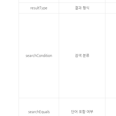
resultType
결과 형식
searchCondition
검색 분류
searchEquals
단어 포함 여부