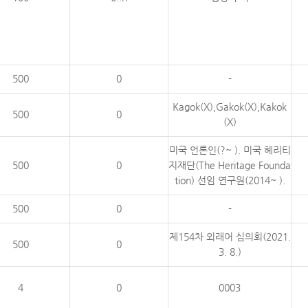
500
0
-
Kagok(X),Gakok(X),Kakok
500
0
(X)
미국 언론인(?~ ). 미국 헤리티
500
0
지재단(The Heritage Founda
tion) 선임 연구원(2014~ ).
500
0
-
제154차 외래어 심의회(2021.
500
0
3. 8.)
4
0
0003