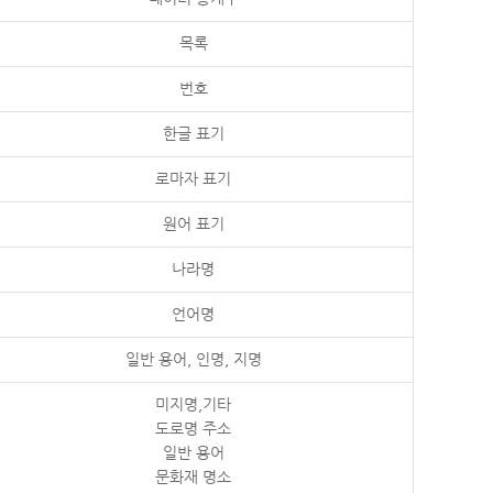
목록
번호
한글 표기
로마자 표기
원어 표기
나라명
언어명
일반 용어, 인명, 지명
미지명,기타
도로명 주소
일반 용어
문화재 명소