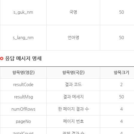
s_guk_nm
국명
50
s_lang_nm
언어명
50
응답 메시지 명세
항목명(영문)
항목명(국문)
항목크기
resultCode
결과 코드
2
resultMsg
결과 메세지
50
numOfRows
한 페이지 결과 수
4
pageNo
페이지 번호
4
totalCount
전체 결과 수
4