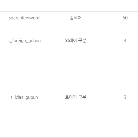
searchKeyword
검색어
50
s_foreign_gubun
외래어 구분
4
s_lclas_gubun
로마자 구분
3