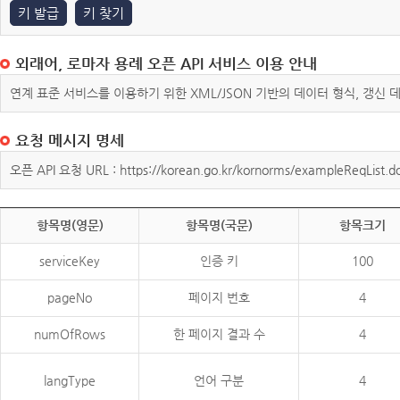
키 발급
키 찾기
외래어, 로마자 용례 오픈 API 서비스 이용 안내
연계 표준 서비스를 이용하기 위한 XML/JSON 기반의 데이터 형식, 갱신
요청 메시지 명세
오픈 API 요청 URL : https://korean.go.kr/kornorms/exampleReqList.d
항목명(영문)
항목명(국문)
항목크기
serviceKey
인증 키
100
pageNo
페이지 번호
4
numOfRows
한 페이지 결과 수
4
langType
언어 구분
4