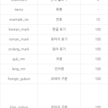
items
목록
-
example_no
번호
10
korean_mark
한글 표기
100
roman_mark
로마자 표기
100
srclang_mark
원어 표기
100
guk_nm
국명
100
lang_nm
언어명
100
foreign_gubun
외래어 구분
100
lclas_gubun
로마자 구분
100